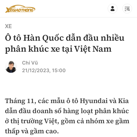
XE
Ô tô Hàn Quốc dẫn đầu nhiều
phân khúc xe tại Việt Nam
CHUYÊN MỤC
QUAY LẠI BÁO XÂY DỰNG
Chí Vũ
21/12/2023, 15:00
360° xe
Chính sách
Thị trường xe
Hạ tầng phương tiện
Tháng 11, các mẫu ô tô Hyundai và Kia
Xe du lịch
Đánh giá xe
dẫn đầu doanh số hàng loạt phân khúc
Góc nhìn
Xe chuyên dụng
Đánh giá xe mới
ở thị trường Việt, gồm cả nhóm xe gầm
Lái mới
Tâm điểm
thấp và gầm cao.
Xe máy
So sánh
Tư vấn sử dụng