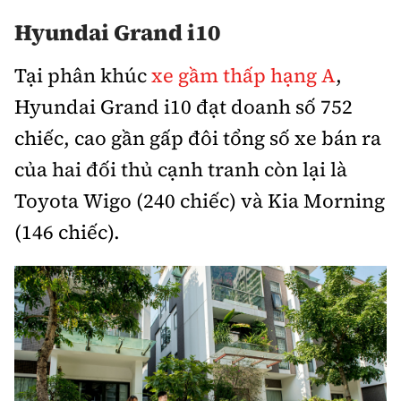
Trưởng ban Ô tô - Xe máy:
Nguyễn Tiến Mạnh
Hyundai Grand i10
Giấy phép số: 03/GP-BC, cấp ngày 22/4/2025
Chuyên trang của Báo Xây dựng
Tại phân khúc
xe gầm thấp hạng A
,
Hyundai Grand i10 đạt doanh số 752
Tòa soạn: Số 2 Nguyễn Công Hoan, phường Giảng Võ,
chiếc, cao gần gấp đôi tổng số xe bán ra
Hà Nội.
Hotline: 0967 376 459;
của hai đối thủ cạnh tranh còn lại là
Liên hệ quảng cáo phát hành: 0915.057.282
Toyota Wigo (240 chiếc) và Kia Morning
Email:
bandoc@baoxaydung.vn
(146 chiếc).
Thông tin tòa soạn