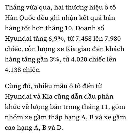
Tháng vừa qua, hai thương hiệu ô tô
Bảo hiểm xe
Xếp hạng xe
Chọn xe
Hàn Quốc đều ghi nhận kết quả bán
Sản phẩm bảo hiểm
Xe xanh
hàng tốt hơn tháng 10. Doanh số
Lái xe an toàn
Bồi thường bảo hiểm
Hyundai tăng 6,9%, từ 7.458 lên 7.980
Video
chiếc, còn lượng xe Kia giao đến khách
Review xe
hàng tăng gần 3%, từ 4.020 chiếc lên
Ảnh
Giới thiệu xe
4.138 chiếc.
Ô tô
Tư vấn
Xe máy
Cùng đó, nhiều mẫu ô tô đến từ
Hyundai và Kia cũng dẫn đầu phân
khúc về lượng bán trong tháng 11, gồm
nhóm xe gầm thấp hạng A, B và xe gầm
Cơ quan chủ quản: Bộ Xây dựng
cao hạng A, B và D.
Tổng biên tập:
Nguyễn Thị Hồng Nga