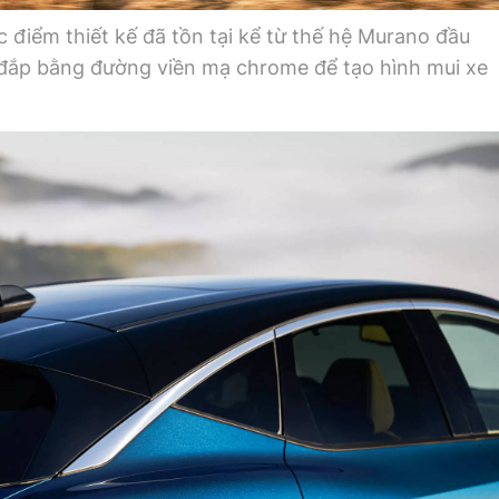
 điểm thiết kế đã tồn tại kể từ thế hệ Murano đầu
đắp bằng đường viền mạ chrome để tạo hình mui xe