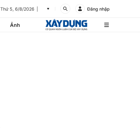
Thứ 5, 6/8/2026
Đăng nhập
Ảnh
An
Giang
Ảnh
Bình
Dương
Các trang liên kết
Bình
Phước
Bình
Thuận
Gửi góp ý phản ảnh
Bình
Định
g
Bạc