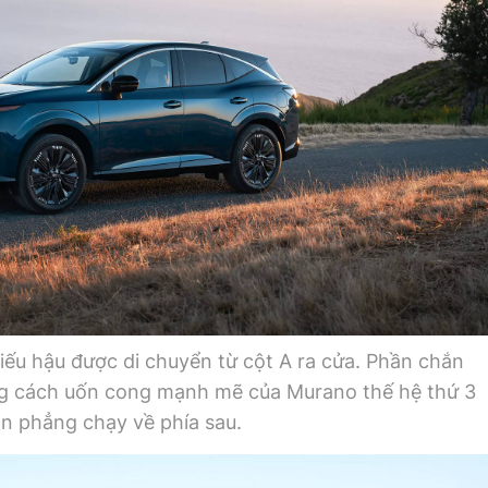
iếu hậu được di chuyển từ cột A ra cửa. Phần chắn
ng cách uốn cong mạnh mẽ của Murano thế hệ thứ 3
n phẳng chạy về phía sau.