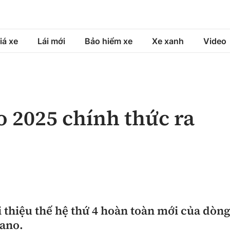
iá xe
Lái mới
Bảo hiểm xe
Xe xanh
Video
á xe
Lái mới
Bảo hiểm xe
á xe mới
Tư vấn sử dụng
Sản phẩm bảo hiểm
 2025 chính thức ra
h
Chọn xe
Bồi thường bảo hiểm
ng xe
Lái xe an toàn
i thiệu thế hệ thứ 4 hoàn toàn mới của dòn
ano.