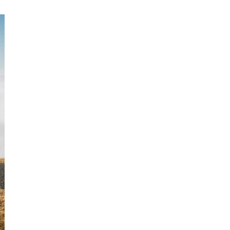
Liêu
Bắc
Giang
Bắc
Kạn
Bắc
Ninh
Bến
Tre
Cao
Bằng
Cà
Mau