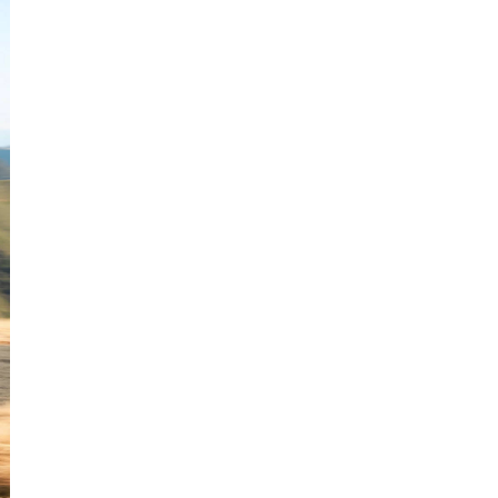
Kiên
Giang
Kon
Tum
Lai
Châu
Long
An
Lào
Cai
Lâm
Đồng
Lạng