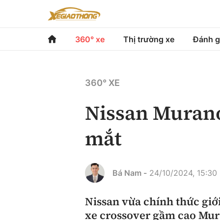
360° xe
Thị trường xe
Đánh g
360° xe
Thị trường xe
Đánh gi
360° XE
Chính sách
Xe du lịch
Đánh gi
Nissan Murano
Hạ tầng phương tiện
Xe chuyên dụng
So sán
mắt
Góc nhìn
Xe máy
Xếp hạ
Tâm điểm
Bá Nam -
24/10/2024, 15:30
Xe xanh
Video
Nissan vừa chính thức giớ
xe crossover gầm cao Mur
Review xe