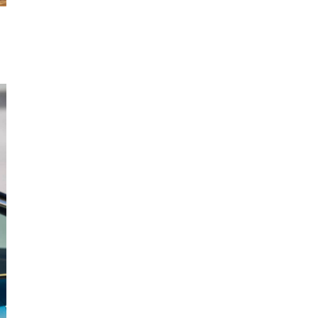
Sơn
Nam
Định
Nghệ
An
Ninh
Bình
Ninh
Thuận
Phú
Thọ
Phú
Yên