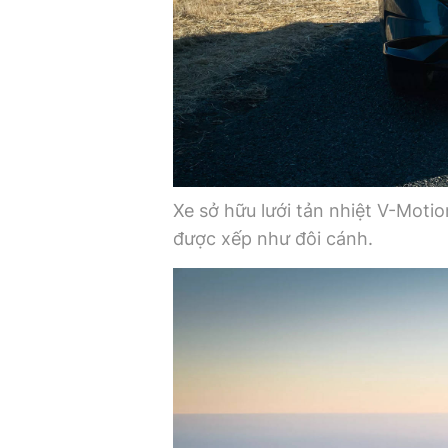
Xe sở hữu lưới tản nhiệt V-Mot
được xếp như đôi cánh.