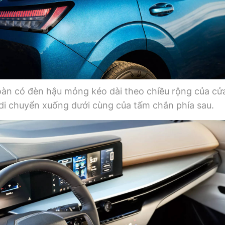
toàn có đèn hậu mỏng kéo dài theo chiều rộng của cử
 di chuyển xuống dưới cùng của tấm chắn phía sau.