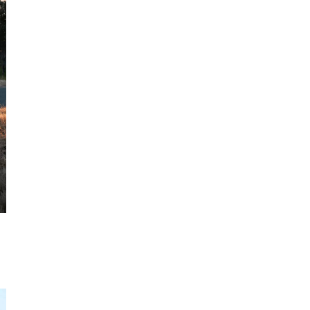
Hà
Tĩnh
Hòa
Bình
Hưng
Yên
Hải
Dương
Hải
Phòng
Hậu
Giang
Khánh
Hòa