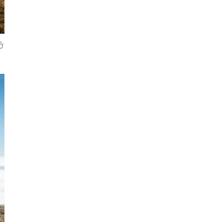
Cần
Thơ
Điện
ở
Biên
Đà
Nẵng
Đà
Lạt
Đắk
Lắk
Đắk
Nông
Đồng
Nai