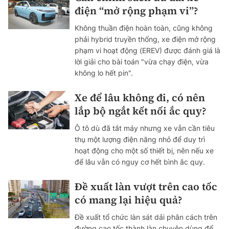
điện “mở rộng phạm vi”?
Không thuần điện hoàn toàn, cũng không
phải hybrid truyền thống, xe điện mở rộng
phạm vi hoạt động (EREV) được đánh giá là
lời giải cho bài toán "vừa chạy điện, vừa
không lo hết pin".
Xe để lâu không đi, có nên
lắp bộ ngắt kết nối ắc quy?
Ô tô dù đã tắt máy nhưng xe vẫn cần tiêu
thụ một lượng điện năng nhỏ để duy trì
hoạt động cho một số thiết bị, nên nếu xe
để lâu vẫn có nguy cơ hết bình ắc quy.
Đề xuất làn vượt trên cao tốc
có mang lại hiệu quả?
Đề xuất tổ chức làn sát dải phân cách trên
đường cao tốc thành làn chuyên dùng để