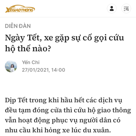
DIỄN ĐÀN
Ngày Tết, xe gặp sự cố gọi cứu
hộ thế nào?
CHUYÊN MỤC
QUAY LẠI BÁO XÂY DỰNG
Yến Chi
27/01/2021, 14:00
360° xe
Chính sách
Thị trường xe
Hạ tầng phương tiện
Dịp Tết trong khi hầu hết các dịch vụ
Xe du lịch
Đánh giá xe
đều tạm đóng cửa thì cứu hộ giao thông
Góc nhìn
Xe chuyên dụng
Đánh giá xe mới
vẫn hoạt động phục vụ người dân có
Lái mới
Tâm điểm
nhu cầu khi hỏng xe lúc du xuân.
Xe máy
So sánh
Tư vấn sử dụng