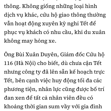
thông. Không giống những loại hình
Trưởng ban Ô tô - Xe máy:
Nguyễn Tiến Mạnh
Giấy phép số: 03/GP-BC, cấp ngày 22/4/2025
dịch vụ khác, cứu hộ giao thông thường
Chuyên trang của Báo Xây dựng
vẫn hoạt động xuyên kỳ nghỉ Tết để
phục vụ khách có nhu cầu, khi du xuân
Tòa soạn: Số 2 Nguyễn Công Hoan, phường Giảng Võ,
Hà Nội.
không may hỏng xe.
Hotline: 0967 376 459;
Liên hệ quảng cáo phát hành: 0915.057.282
Ông Bùi Xuân Duyên, Giám đốc Cứu hộ
Email:
bandoc@baoxaydung.vn
116 (Hà Nội) cho biết, dù chưa cận Tết
nhưng công ty đã lên sẵn kế hoạch trực
Tết, bên cạnh việc huy động tối đa các
phương tiện, nhân lực cũng được bố trí
Thông tin tòa soạn
đan xen để tất cả nhân viên đều có
khoảng thời gian sum vầy với gia đình