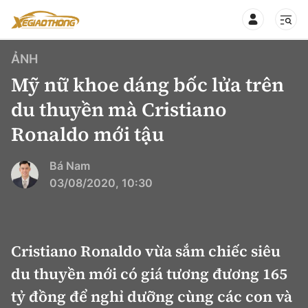
ẢNH
Mỹ nữ khoe dáng bốc lửa trên
du thuyền mà Cristiano
Ronaldo mới tậu
CHUYÊN MỤC
QUAY LẠI BÁO XÂY DỰNG
360° xe
Bá Nam
03/08/2020, 10:30
Chính sách
Thị trường xe
Hạ tầng phương tiện
Xe du lịch
Đánh giá xe
Cristiano Ronaldo vừa sắm chiếc siêu
Góc nhìn
Xe chuyên dụng
Đánh giá xe mới
du thuyền mới có giá tương đương 165
Lái mới
Tâm điểm
tỷ đồng để nghỉ dưỡng cùng các con và
Xe máy
So sánh
Tư vấn sử dụng