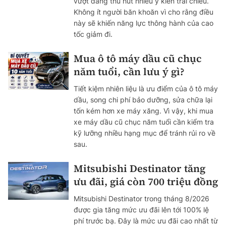
vượt đang thu hút nhiều ý kiến trái chiều.
Không ít người băn khoăn vì cho rằng điều
này sẽ khiến năng lực thông hành của cao
tốc giảm đi.
Mua ô tô máy dầu cũ chục
năm tuổi, cần lưu ý gì?
Tiết kiệm nhiên liệu là ưu điểm của ô tô máy
dầu, song chi phí bảo dưỡng, sửa chữa lại
tốn kém hơn xe máy xăng. Vì vậy, khi mua
xe máy dầu cũ chục năm tuổi cần kiểm tra
kỹ lưỡng nhiều hạng mục để tránh rủi ro về
sau.
Mitsubishi Destinator tăng
ưu đãi, giá còn 700 triệu đồng
Mitsubishi Destinator trong tháng 8/2026
được gia tăng mức ưu đãi lên tới 100% lệ
phí trước bạ. Đây là mức ưu đãi cao nhất từ