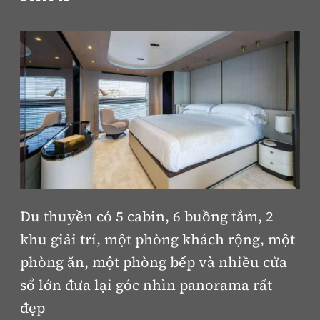
Trưởng ban Ô tô - Xe máy:
Nguyễn Tiến Mạnh
Giấy phép số: 03/GP-BC, cấp ngày 22/4/2025
Chuyên trang của Báo Xây dựng
Tòa soạn: Số 2 Nguyễn Công Hoan, phường Giảng Võ,
Hà Nội.
Hotline: 0967 376 459;
Liên hệ quảng cáo phát hành: 0915.057.282
Email:
bandoc@baoxaydung.vn
Du thuyền có 5 cabin, 6 buồng tắm, 2
khu giải trí, một phòng khách rộng, một
Thông tin tòa soạn
phòng ăn, một phòng bếp và nhiều cửa
sổ lớn đưa lại góc nhìn panorama rất
đẹp