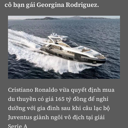
cô bạn gái Georgina Rodriguez.
Bảo hiểm xe
Xếp hạng xe
Chọn xe
Sản phẩm bảo hiểm
Xe xanh
Lái xe an toàn
Bồi thường bảo hiểm
Video
Review xe
Ảnh
Giới thiệu xe
Ô tô
Tư vấn
Xe máy
Cristiano Ronaldo vừa quyết định mua
du thuyền có giá 165 tỷ đồng để nghỉ
dưỡng với gia đình sau khi câu lạc bộ
Juventus giành ngôi vô địch tại giải
Cơ quan chủ quản: Bộ Xây dựng
Serie A
Tổng biên tập:
Nguyễn Thị Hồng Nga