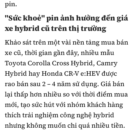
pin.
Bảo hiểm xe
Xếp hạng xe
Chọn xe
"Sức khoẻ" pin ảnh hưởng đến giá
Sản phẩm bảo hiểm
Xe xanh
xe hybrid cũ trên thị trường
Lái xe an toàn
Bồi thường bảo hiểm
Khảo sát trên một vài nền tảng mua bán
Video
xe cũ, thời gian gần đây, nhiều mẫu
Review xe
Ảnh
Toyota Corolla Cross Hybrid, Camry
Giới thiệu xe
Ô tô
Hybrid hay Honda CR-V e:HEV được
Tư vấn
rao bán sau 2 – 4 năm sử dụng. Giá bán
Xe máy
lại thấp hơn nhiều so với thời điểm mua
mới, tạo sức hút với nhóm khách hàng
thích trải nghiệm công nghệ hybrid
nhưng không muốn chi quá nhiều tiền.
Cơ quan chủ quản: Bộ Xây dựng
Tổng biên tập:
Nguyễn Thị Hồng Nga