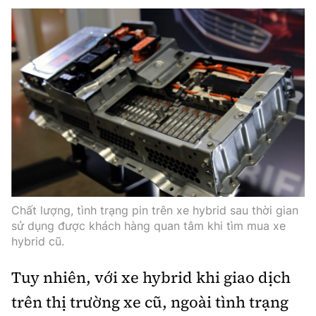
Trưởng ban Ô tô - Xe máy:
Nguyễn Tiến Mạnh
Giấy phép số: 03/GP-BC, cấp ngày 22/4/2025
Chuyên trang của Báo Xây dựng
Tòa soạn: Số 2 Nguyễn Công Hoan, phường Giảng Võ,
Hà Nội.
Hotline: 0967 376 459;
Liên hệ quảng cáo phát hành: 0915.057.282
Email:
bandoc@baoxaydung.vn
Chất lượng, tình trạng pin trên xe hybrid sau thời gian
sử dụng được khách hàng quan tâm khi tìm mua xe
hybrid cũ.
Thông tin tòa soạn
Tuy nhiên, với xe hybrid khi giao dịch
trên thị trường xe cũ, ngoài tình trạng