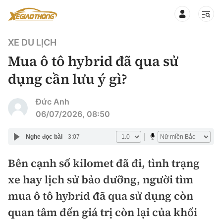
XE DU LỊCH
Mua ô tô hybrid đã qua sử
dụng cần lưu ý gì?
CHUYÊN MỤC
QUAY LẠI BÁO XÂY DỰNG
Đức Anh
06/07/2026, 08:50
360° xe
Chính sách
Nghe đọc bài
3:07
Thị trường xe
Hạ tầng phương tiện
Bên cạnh số kilomet đã đi, tình trạng
Xe du lịch
Đánh giá xe
xe hay lịch sử bảo dưỡng, người tìm
Góc nhìn
Xe chuyên dụng
Đánh giá xe mới
mua ô tô hybrid đã qua sử dụng còn
Lái mới
Tâm điểm
quan tâm đến giá trị còn lại của khối
Xe máy
So sánh
Tư vấn sử dụng