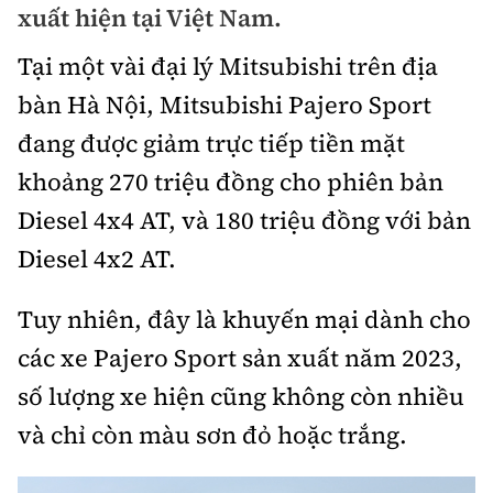
xuất hiện tại Việt Nam.
Bảo hiểm xe
Xếp hạng xe
Chọn xe
Tại một vài đại lý Mitsubishi trên địa
Sản phẩm bảo hiểm
Xe xanh
bàn Hà Nội, Mitsubishi Pajero Sport
Lái xe an toàn
Bồi thường bảo hiểm
đang được giảm trực tiếp tiền mặt
Video
khoảng 270 triệu đồng cho phiên bản
Review xe
Diesel 4x4 AT, và 180 triệu đồng với bản
Ảnh
Giới thiệu xe
Diesel 4x2 AT.
Ô tô
Tư vấn
Xe máy
Tuy nhiên, đây là khuyến mại dành cho
các xe Pajero Sport sản xuất năm 2023,
số lượng xe hiện cũng không còn nhiều
và chỉ còn màu sơn đỏ hoặc trắng.
Cơ quan chủ quản: Bộ Xây dựng
Tổng biên tập:
Nguyễn Thị Hồng Nga