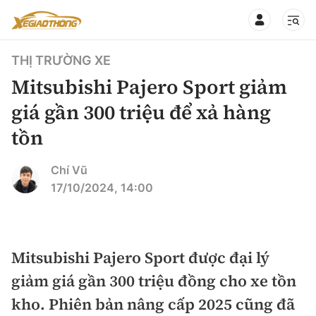
THỊ TRƯỜNG XE
Mitsubishi Pajero Sport giảm
giá gần 300 triệu để xả hàng
tồn
CHUYÊN MỤC
QUAY LẠI BÁO XÂY DỰNG
360° xe
Chí Vũ
17/10/2024, 14:00
Chính sách
Thị trường xe
Hạ tầng phương tiện
Xe du lịch
Đánh giá xe
Mitsubishi Pajero Sport được đại lý
Góc nhìn
Xe chuyên dụng
Đánh giá xe mới
giảm giá gần 300 triệu đồng cho xe tồn
Lái mới
Tâm điểm
kho. Phiên bản nâng cấp 2025 cũng đã
Xe máy
So sánh
Tư vấn sử dụng