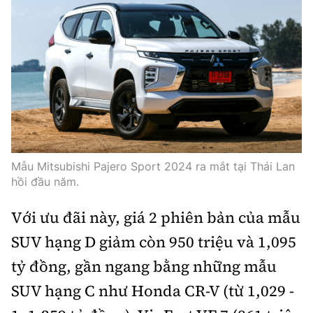
Trưởng ban Ô tô - Xe máy:
Nguyễn Tiến Mạnh
Giấy phép số: 03/GP-BC, cấp ngày 22/4/2025
Chuyên trang của Báo Xây dựng
Tòa soạn: Số 2 Nguyễn Công Hoan, phường Giảng Võ,
Hà Nội.
Hotline: 0967 376 459;
Liên hệ quảng cáo phát hành: 0915.057.282
Email:
bandoc@baoxaydung.vn
Mẫu Mitsubishi Pajero Sport 2024 ra mắt tại Thái Lan
hồi đầu năm.
Với ưu đãi này, giá 2 phiên bản của mẫu
SUV hạng D giảm còn 950 triệu và 1,095
Thông tin tòa soạn
tỷ đồng, gần ngang bằng những mẫu
SUV hạng C như Honda CR-V (từ 1,029 -