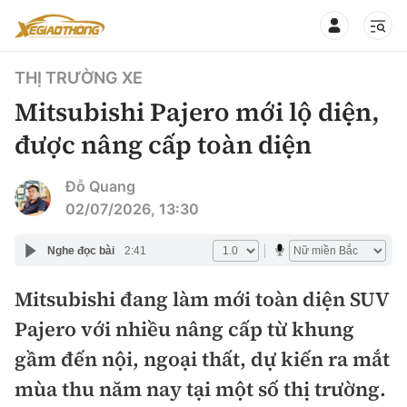
THỊ TRƯỜNG XE
Mitsubishi Pajero mới lộ diện,
được nâng cấp toàn diện
CHUYÊN MỤC
QUAY LẠI BÁO XÂY DỰNG
Đỗ Quang
02/07/2026, 13:30
360° xe
Chính sách
Nghe đọc bài
2:41
Thị trường xe
Hạ tầng phương tiện
Mitsubishi đang làm mới toàn diện SUV
Xe du lịch
Đánh giá xe
Pajero với nhiều nâng cấp từ khung
Góc nhìn
Xe chuyên dụng
Đánh giá xe mới
gầm đến nội, ngoại thất, dự kiến ra mắt
Lái mới
Tâm điểm
mùa thu năm nay tại một số thị trường.
Xe máy
So sánh
Tư vấn sử dụng