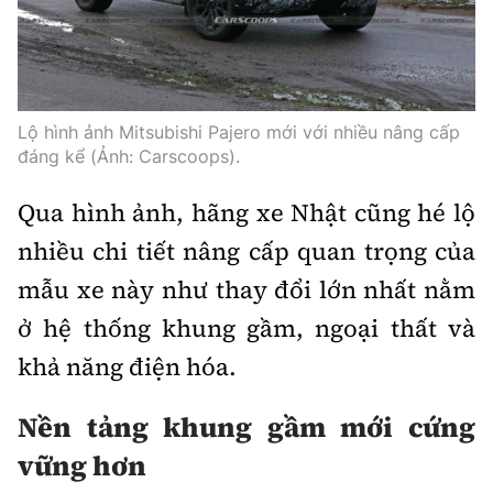
Trưởng ban Ô tô - Xe máy:
Nguyễn Tiến Mạnh
Giấy phép số: 03/GP-BC, cấp ngày 22/4/2025
Chuyên trang của Báo Xây dựng
Lộ hình ảnh Mitsubishi Pajero mới với nhiều nâng cấp
Tòa soạn: Số 2 Nguyễn Công Hoan, phường Giảng Võ,
đáng kể (Ảnh: Carscoops).
Hà Nội.
Hotline: 0967 376 459;
Qua hình ảnh, hãng xe Nhật cũng hé lộ
Liên hệ quảng cáo phát hành: 0915.057.282
nhiều chi tiết nâng cấp quan trọng của
Email:
bandoc@baoxaydung.vn
mẫu xe này như thay đổi lớn nhất nằm
ở hệ thống khung gầm, ngoại thất và
khả năng điện hóa.
Thông tin tòa soạn
Nền tảng khung gầm mới cứng
vững hơn