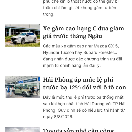
phủ che kín lỗ thoát nước có thể gây bí,
thậm chí làm gỉ sét khung gầm từ bên
trong.
Xe gầm cao hạng C đua giảm
giá trước tháng Ngâu
Các mẫu xe gầm cao như Mazda CX-5,
Hyundai Tucson hay Subaru Forester…
đang nhận được các chương trình ưu đãi
mạnh từ chính hãng lẫn đại lý.
Hải Phòng áp mức lệ phí
trước bạ 12% đối với ô tô con
Đây là mức thu lệ phí trước bạ thống nhất
sau khi hợp nhất tỉnh Hải Dương với TP Hải
Phòng. Quy định sẽ có hiệu lực thi hành từ
ngày 8/8/2026.
Toyota sắp phổ cập công