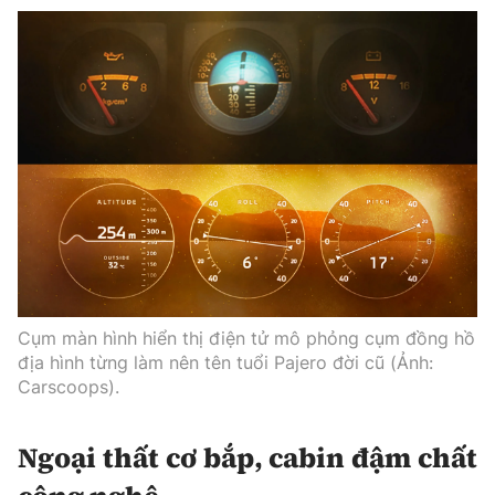
Cụm màn hình hiển thị điện tử mô phỏng cụm đồng hồ
địa hình từng làm nên tên tuổi Pajero đời cũ (Ảnh:
Carscoops).
Ngoại thất cơ bắp, cabin đậm chất