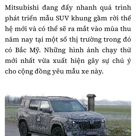
Mitsubishi đang đẩy nhanh quá trình
Bảo hiểm xe
Xếp hạng xe
Chọn xe
phát triển mẫu SUV khung gầm rời thế
Sản phẩm bảo hiểm
Xe xanh
hệ mới và có thể sẽ ra mắt vào mùa thu
Lái xe an toàn
Bồi thường bảo hiểm
năm nay tại một số thị trường trong đó
Video
có Bắc Mỹ. Những hình ảnh chạy thử
Review xe
mới nhất vừa xuất hiện gây sự chú ý
Ảnh
Giới thiệu xe
cho cộng đồng yêu mẫu xe này.
Ô tô
Tư vấn
Xe máy
Cơ quan chủ quản: Bộ Xây dựng
Tổng biên tập:
Nguyễn Thị Hồng Nga