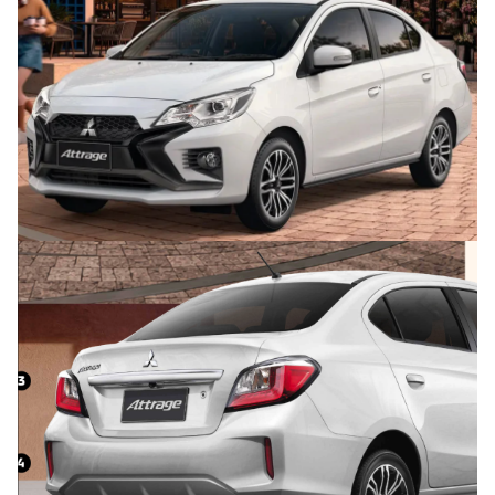
Trưởng ban Ô tô - Xe máy:
Nguyễn Tiến Mạnh
Giấy phép số: 03/GP-BC, cấp ngày 22/4/2025
Chuyên trang của Báo Xây dựng
Tòa soạn: Số 2 Nguyễn Công Hoan, phường Giảng Võ,
Hà Nội.
Hotline: 0967 376 459;
Liên hệ quảng cáo phát hành: 0915.057.282
Email:
bandoc@baoxaydung.vn
Thông tin tòa soạn