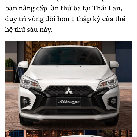
bản nâng cấp lần thứ ba tại Thái Lan,
Bảo hiểm xe
Xếp hạng xe
Chọn xe
duy trì vòng đời hơn 1 thập kỷ của thế
Sản phẩm bảo hiểm
Xe xanh
hệ thứ sáu này.
Lái xe an toàn
Bồi thường bảo hiểm
Video
Review xe
Ảnh
Giới thiệu xe
Ô tô
Tư vấn
Xe máy
Cơ quan chủ quản: Bộ Xây dựng
Tổng biên tập:
Nguyễn Thị Hồng Nga