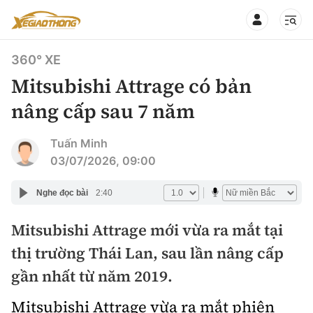
360° XE
Mitsubishi Attrage có bản
nâng cấp sau 7 năm
CHUYÊN MỤC
QUAY LẠI BÁO XÂY DỰNG
Tuấn Minh
03/07/2026, 09:00
360° xe
Chính sách
Nghe đọc bài
2:40
Thị trường xe
Hạ tầng phương tiện
Mitsubishi Attrage mới vừa ra mắt tại
Xe du lịch
Đánh giá xe
thị trường Thái Lan, sau lần nâng cấp
Góc nhìn
Xe chuyên dụng
Đánh giá xe mới
gần nhất từ năm 2019.
Lái mới
Tâm điểm
Xe máy
Mitsubishi Attrage vừa ra mắt phiên
So sánh
Tư vấn sử dụng