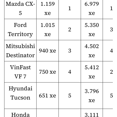
Mazda CX-
1.159
6.979
1
1
5
xe
xe
Ford
1.015
5.350
2
3
Territory
xe
xe
Mitsubishi
4.502
940 xe
3
4
Destinator
xe
VinFast
5.412
750 xe
4
2
VF 7
xe
Hyundai
3.796
651 xe
5
5
Tucson
xe
Honda
3.111