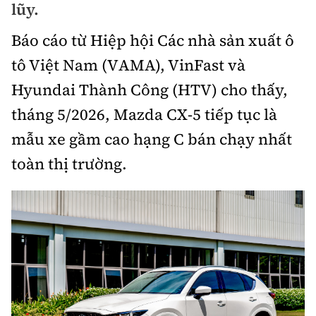
lũy.
Bảo hiểm xe
Xếp hạng xe
Chọn xe
Báo cáo từ Hiệp hội Các nhà sản xuất ô
Sản phẩm bảo hiểm
Xe xanh
tô Việt Nam (VAMA), VinFast và
Lái xe an toàn
Bồi thường bảo hiểm
Hyundai Thành Công (HTV) cho thấy,
Video
tháng 5/2026, Mazda CX-5 tiếp tục là
Review xe
mẫu xe gầm cao hạng C bán chạy nhất
Ảnh
Giới thiệu xe
toàn thị trường.
Ô tô
Tư vấn
Xe máy
Cơ quan chủ quản: Bộ Xây dựng
Tổng biên tập:
Nguyễn Thị Hồng Nga