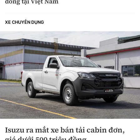
đồng tại Việt Nam
XE CHUYÊN DỤNG
Isuzu ra mắt xe bán tải cabin đơn,
giá dưới 500 triệu đồng