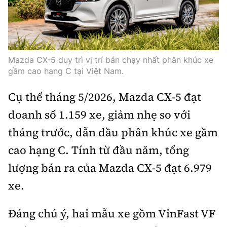
Trưởng ban Ô tô - Xe máy:
Nguyễn Tiến Mạnh
Giấy phép số: 03/GP-BC, cấp ngày 22/4/2025
Chuyên trang của Báo Xây dựng
Mazda CX-5 duy trì vị trí bán chạy nhất phân khúc xe
Tòa soạn: Số 2 Nguyễn Công Hoan, phường Giảng Võ,
gầm cao hạng C tại Việt Nam.
Hà Nội.
Hotline: 0967 376 459;
Cụ thể tháng 5/2026, Mazda CX-5 đạt
Liên hệ quảng cáo phát hành: 0915.057.282
doanh số 1.159 xe, giảm nhẹ so với
Email:
bandoc@baoxaydung.vn
tháng trước, dẫn đầu phân khúc xe gầm
cao hạng C. Tính từ đầu năm, tổng
lượng bán ra của Mazda CX-5 đạt 6.979
Thông tin tòa soạn
xe.
Đáng chú ý, hai mẫu xe gồm VinFast VF