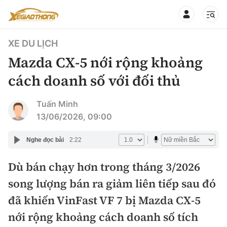
XE DU LỊCH
Mazda CX-5 nới rộng khoảng
cách doanh số với đối thủ
CHUYÊN MỤC
QUAY LẠI BÁO XÂY DỰNG
Tuấn Minh
13/06/2026, 09:00
360° xe
Chính sách
Nghe đọc bài
2:22
Thị trường xe
Hạ tầng phương tiện
Dù bán chạy hơn trong tháng 3/2026
Xe du lịch
Đánh giá xe
song lượng bán ra giảm liên tiếp sau đó
Góc nhìn
Xe chuyên dụng
Đánh giá xe mới
đã khiến VinFast VF 7 bị Mazda CX-5
Lái mới
Tâm điểm
nới rộng khoảng cách doanh số tích
Xe máy
So sánh
Tư vấn sử dụng