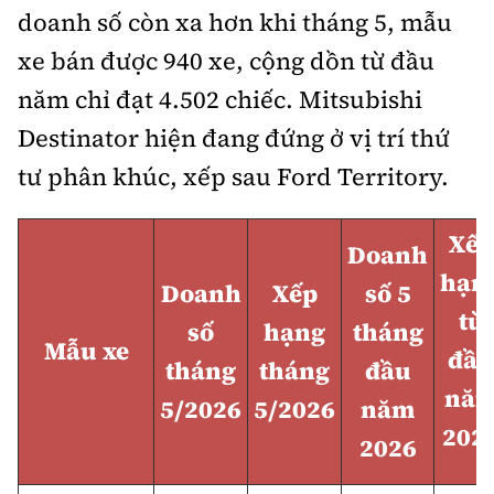
doanh số còn xa hơn khi tháng 5, mẫu
xe bán được 940 xe, cộng dồn từ đầu
năm chỉ đạt 4.502 chiếc. Mitsubishi
Destinator hiện đang đứng ở vị trí thứ
tư phân khúc, xếp sau Ford Territory.
Xếp
Doanh
hạn
Doanh
Xếp
số 5
từ
số
hạng
tháng
Mẫu xe
đầu
tháng
tháng
đầu
nă
5/2026
5/2026
năm
202
2026