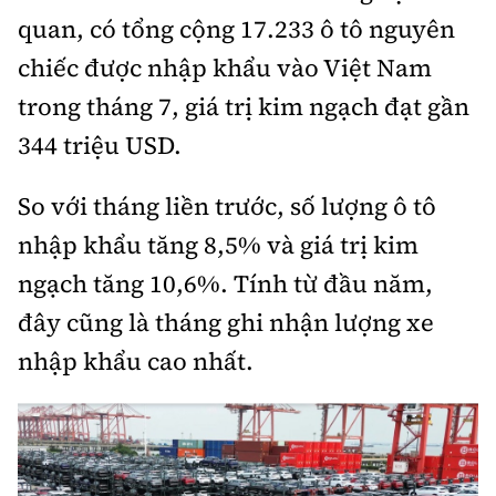
quan, có tổng cộng 17.233 ô tô nguyên
Bảo hiểm xe
Xếp hạng xe
Chọn xe
chiếc được nhập khẩu vào Việt Nam
Sản phẩm bảo hiểm
Xe xanh
trong tháng 7, giá trị kim ngạch đạt gần
Lái xe an toàn
Bồi thường bảo hiểm
344 triệu USD.
Video
Review xe
So với tháng liền trước, số lượng ô tô
Ảnh
nhập khẩu tăng 8,5% và giá trị kim
Giới thiệu xe
Ô tô
ngạch tăng 10,6%. Tính từ đầu năm,
Tư vấn
Xe máy
đây cũng là tháng ghi nhận lượng xe
nhập khẩu cao nhất.
Cơ quan chủ quản: Bộ Xây dựng
Tổng biên tập:
Nguyễn Thị Hồng Nga