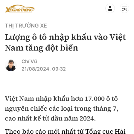
THỊ TRƯỜNG XE
Lượng ô tô nhập khẩu vào Việt
Nam tăng đột biến
CHUYÊN MỤC
QUAY LẠI BÁO XÂY DỰNG
Chí Vũ
21/08/2024, 09:32
360° xe
Chính sách
Thị trường xe
Hạ tầng phương tiện
Việt Nam nhập khẩu hơn 17.000 ô tô
Xe du lịch
Đánh giá xe
nguyên chiếc các loại trong tháng 7,
Góc nhìn
Xe chuyên dụng
Đánh giá xe mới
cao nhất kể từ đầu năm 2024.
Lái mới
Tâm điểm
Xe máy
Theo báo cáo mới nhất từ Tổng cục Hải
So sánh
Tư vấn sử dụng