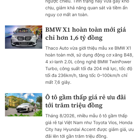
ngược chiều. Tình trạng này vừa gây khó
chịu, giảm khả năng quan sát và tiềm ẩn
nguy cơ mất an toàn.
BMW X1 hoàn toàn mới giá
chỉ hơn 1,6 tỷ đồng
Thaco Auto vừa giới thiệu mẫu xe BMW X1
hoàn toàn mới, sử dụng động cơ xăng B48,
4 xi-lanh 2.0L công nghệ BMW TwinPower
Turbo, công suất tối đa 204 mã lực, tốc độ
tối đa 236km/h, tăng tốc 0–100km/h chỉ
mất 7,6 giây.
Ô tô gầm thấp giá rẻ ưu đãi
tới trăm triệu đồng
Tháng 8/2026, nhiều mẫu ô tô gầm thấp
giá rẻ tại Việt Nam như Toyota Vios, Honda
City hay Hyundai Accent được giảm giá, ưu
đãi lên tới gần trăm triệu đồng.