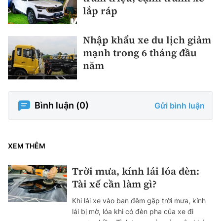
lắp ráp
Nhập khẩu xe du lịch giảm
mạnh trong 6 tháng đầu
năm
Bình luận (
0
)
Gửi bình luận
XEM THÊM
Trời mưa, kính lái lóa đèn:
Tài xế cần làm gì?
Khi lái xe vào ban đêm gặp trời mưa, kính
lái bị mờ, lóa khi có đèn pha của xe đi