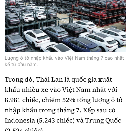
Trưởng ban Ô tô - Xe máy:
Nguyễn Tiến Mạnh
Giấy phép số: 03/GP-BC, cấp ngày 22/4/2025
Chuyên trang của Báo Xây dựng
Tòa soạn: Số 2 Nguyễn Công Hoan, phường Giảng Võ,
Hà Nội.
Hotline: 0967 376 459;
Lượng ô tô nhập khẩu vào Việt Nam tháng 7 cao nhất
Liên hệ quảng cáo phát hành: 0915.057.282
kể từ đầu năm.
Email:
bandoc@baoxaydung.vn
Trong đó, Thái Lan là quốc gia xuất
khẩu nhiều xe vào Việt Nam nhất với
8.981 chiếc, chiếm 52% tổng lượng ô tô
Thông tin tòa soạn
nhập khẩu trong tháng 7. Xếp sau có
Indonesia (5.243 chiếc) và Trung Quốc
(2.524 chiếc).