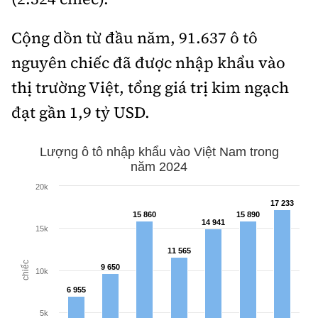
Cộng dồn từ đầu năm, 91.637 ô tô
nguyên chiếc đã được nhập khẩu vào
thị trường Việt, tổng giá trị kim ngạch
đạt gần 1,9 tỷ USD.
Lượng ô tô nhập khẩu vào Việt Nam trong
năm 2024
20k
17 233
17 233
15 860
15 860
15 890
15 890
14 941
14 941
15k
11 565
11 565
chiếc
9 650
9 650
10k
6 955
6 955
5k