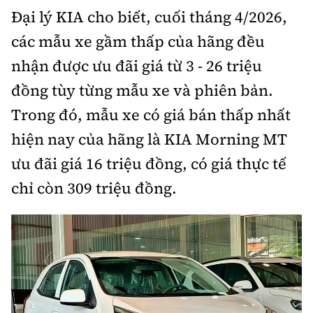
Đại lý KIA cho biết, cuối tháng 4/2026,
Bảo hiểm xe
Xếp hạng xe
Chọn xe
các mẫu xe gầm thấp của hãng đều
Sản phẩm bảo hiểm
Xe xanh
nhận được ưu đãi giá từ 3 - 26 triệu
Lái xe an toàn
Bồi thường bảo hiểm
đồng tùy từng mẫu xe và phiên bản.
Video
Trong đó, mẫu xe có giá bán thấp nhất
Review xe
hiện nay của hãng là KIA Morning MT
Ảnh
Giới thiệu xe
ưu đãi giá 16 triệu đồng, có giá thực tế
Ô tô
chỉ còn 309 triệu đồng.
Tư vấn
Xe máy
Cơ quan chủ quản: Bộ Xây dựng
Tổng biên tập:
Nguyễn Thị Hồng Nga