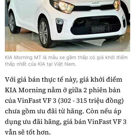
Trưởng ban Ô tô - Xe máy:
Nguyễn Tiến Mạnh
Giấy phép số: 03/GP-BC, cấp ngày 22/4/2025
Chuyên trang của Báo Xây dựng
Tòa soạn: Số 2 Nguyễn Công Hoan, phường Giảng Võ,
Hà Nội.
Hotline: 0967 376 459;
KIA Morning MT là mẫu xe gầm thấp có giá khởi điểm
Liên hệ quảng cáo phát hành: 0915.057.282
thấp nhất của KIA tại Việt Nam.
Email:
bandoc@baoxaydung.vn
Với giá bán thực tế này, giá khởi điểm
KIA Morning nằm ở giữa 2 phiên bản
của VinFast VF 3 (302 - 315 triệu đồng)
Thông tin tòa soạn
chưa gồm ưu đãi từ hãng. Còn nếu áp
dụng ưu đãi hãng, giá bán VinFast VF 3
vẫn sẽ tốt hơn.