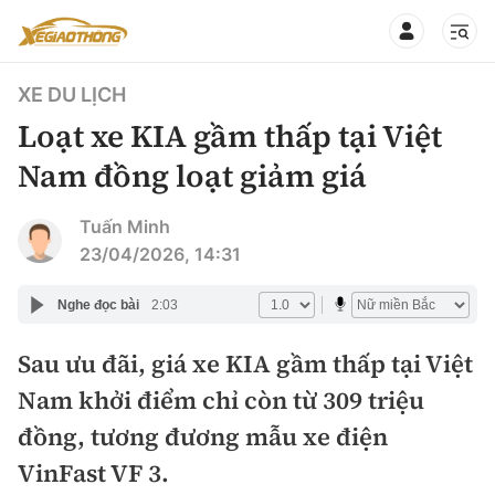
XE DU LỊCH
Loạt xe KIA gầm thấp tại Việt
Nam đồng loạt giảm giá
CHUYÊN MỤC
QUAY LẠI BÁO XÂY DỰNG
Tuấn Minh
23/04/2026, 14:31
360° xe
Chính sách
Nghe đọc bài
2:03
Thị trường xe
Hạ tầng phương tiện
Sau ưu đãi, giá xe KIA gầm thấp tại Việt
Xe du lịch
Đánh giá xe
Nam khởi điểm chỉ còn từ 309 triệu
Góc nhìn
Xe chuyên dụng
Đánh giá xe mới
đồng, tương đương mẫu xe điện
Lái mới
Tâm điểm
VinFast VF 3.
Xe máy
So sánh
Tư vấn sử dụng