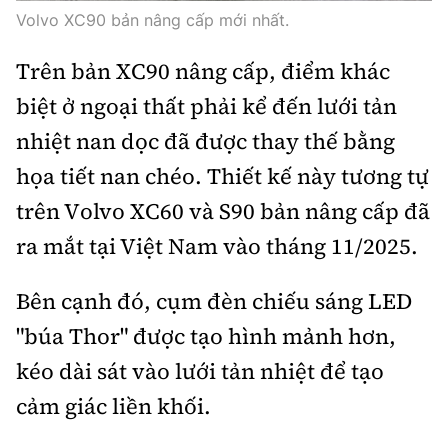
Volvo XC90 bản nâng cấp mới nhất.
Trưởng ban Ô tô - Xe máy:
Nguyễn Tiến Mạnh
Giấy phép số: 03/GP-BC, cấp ngày 22/4/2025
Trên bản XC90 nâng cấp, điểm khác
Chuyên trang của Báo Xây dựng
biệt ở ngoại thất phải kể đến lưới tản
Tòa soạn: Số 2 Nguyễn Công Hoan, phường Giảng Võ,
nhiệt nan dọc đã được thay thế bằng
Hà Nội.
họa tiết nan chéo. Thiết kế này tương tự
Hotline: 0967 376 459;
trên Volvo XC60 và S90 bản nâng cấp đã
Liên hệ quảng cáo phát hành: 0915.057.282
Email:
bandoc@baoxaydung.vn
ra mắt tại Việt Nam vào tháng 11/2025.
Bên cạnh đó, cụm đèn chiếu sáng LED
"búa Thor" được tạo hình mảnh hơn,
Thông tin tòa soạn
kéo dài sát vào lưới tản nhiệt để tạo
cảm giác liền khối.