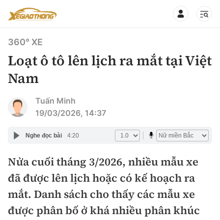
360° XE
Loạt ô tô lên lịch ra mắt tại Việt
Nam
CHUYÊN MỤC
QUAY LẠI BÁO XÂY DỰNG
Tuấn Minh
19/03/2026, 14:37
360° xe
Chính sách
Nghe đọc bài
4:20
Thị trường xe
Hạ tầng phương tiện
Nửa cuối tháng 3/2026, nhiều mẫu xe
Xe du lịch
Đánh giá xe
đã được lên lịch hoặc có kế hoạch ra
Góc nhìn
Xe chuyên dụng
Đánh giá xe mới
mắt. Danh sách cho thấy các mẫu xe
Lái mới
Tâm điểm
được phân bố ở khá nhiều phân khúc
Xe máy
So sánh
Tư vấn sử dụng