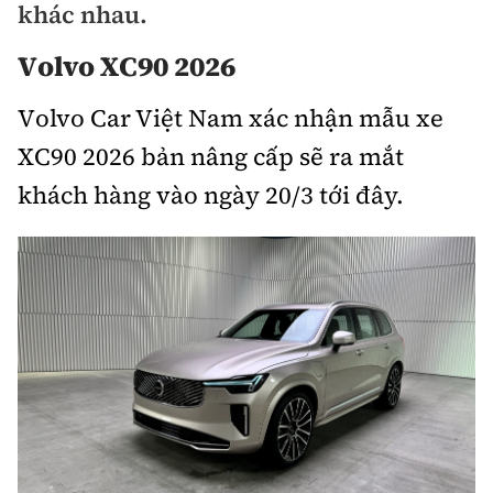
khác nhau.
Bảo hiểm xe
Xếp hạng xe
Chọn xe
Volvo XC90 2026
Sản phẩm bảo hiểm
Xe xanh
Lái xe an toàn
Volvo Car Việt Nam xác nhận mẫu xe
Bồi thường bảo hiểm
XC90 2026 bản nâng cấp sẽ ra mắt
Video
khách hàng vào ngày 20/3 tới đây.
Review xe
Ảnh
Giới thiệu xe
Ô tô
Tư vấn
Xe máy
Cơ quan chủ quản: Bộ Xây dựng
Tổng biên tập:
Nguyễn Thị Hồng Nga