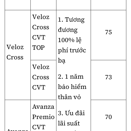
Veloz
1. Tương
Cross
đương
75
CVT
100% lệ
Veloz
TOP
phí trước
Cross
bạ
Veloz
2. 1 năm
Cross
73
bảo hiểm
CVT
thân vỏ
Avanza
3. Ưu đãi
Premio
70
lãi suất
CVT