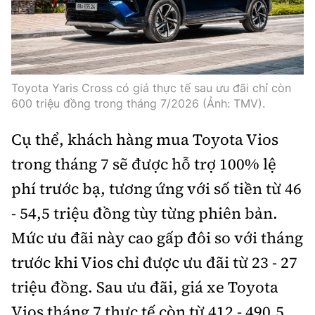
Trưởng ban Ô tô - Xe máy:
Nguyễn Tiến Mạnh
Giấy phép số: 03/GP-BC, cấp ngày 22/4/2025
Chuyên trang của Báo Xây dựng
Toyota Yaris Cross có giá thực tế sau ưu đãi chỉ còn
Tòa soạn: Số 2 Nguyễn Công Hoan, phường Giảng Võ,
600 triệu đồng trong tháng 7/2026 (Ảnh: TMV).
Hà Nội.
Hotline: 0967 376 459;
Cụ thể, khách hàng mua Toyota Vios
Liên hệ quảng cáo phát hành: 0915.057.282
trong tháng 7 sẽ được hỗ trợ 100% lệ
Email:
bandoc@baoxaydung.vn
phí trước bạ, tương ứng với số tiền từ 46
- 54,5 triệu đồng tùy từng phiên bản.
Mức ưu đãi này cao gấp đôi so với tháng
Thông tin tòa soạn
trước khi Vios chỉ được ưu đãi từ 23 - 27
triệu đồng. Sau ưu đãi, giá xe Toyota
Vios tháng 7 thực tế còn từ 412 - 490,5