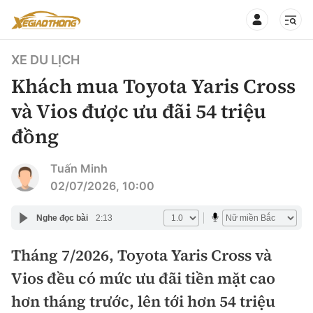
XE DU LỊCH
Khách mua Toyota Yaris Cross
và Vios được ưu đãi 54 triệu
đồng
CHUYÊN MỤC
QUAY LẠI BÁO XÂY DỰNG
360° xe
Tuấn Minh
02/07/2026, 10:00
Chính sách
Thị trường xe
Nghe đọc bài
2:13
Hạ tầng phương tiện
Xe du lịch
Đánh giá xe
Tháng 7/2026, Toyota Yaris Cross và
Góc nhìn
Xe chuyên dụng
Đánh giá xe mới
Vios đều có mức ưu đãi tiền mặt cao
Lái mới
Tâm điểm
hơn tháng trước, lên tới hơn 54 triệu
Xe máy
So sánh
Tư vấn sử dụng