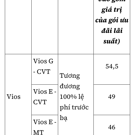
giá trị
của gói ưu
đãi lãi
suất)
Vios G
54,
5
- CVT
Tương
đương
Vios E -
Vios
100% lệ
49
CVT
phí trước
bạ
Vios E -
46
MT