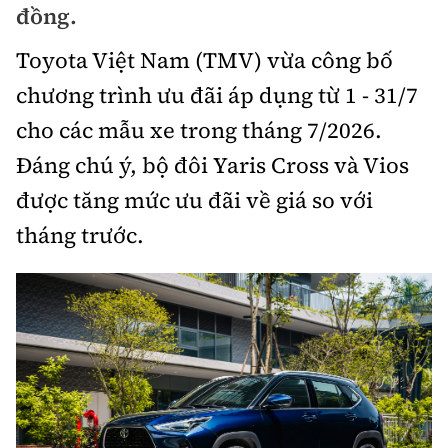
đồng.
Bảo hiểm xe
Xếp hạng xe
Chọn xe
Toyota Việt Nam (TMV) vừa công bố
Sản phẩm bảo hiểm
Xe xanh
chương trình ưu đãi áp dụng từ 1 - 31/7
Lái xe an toàn
Bồi thường bảo hiểm
cho các mẫu xe trong tháng 7/2026.
Video
Đáng chú ý, bộ đôi Yaris Cross và Vios
Review xe
được tăng mức ưu đãi về giá so với
Ảnh
Giới thiệu xe
tháng trước.
Ô tô
Tư vấn
Xe máy
Cơ quan chủ quản: Bộ Xây dựng
Tổng biên tập:
Nguyễn Thị Hồng Nga