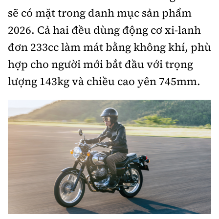
sẽ có mặt trong danh mục sản phẩm
Bảo hiểm xe
Xếp hạng xe
Chọn xe
2026. Cả hai đều dùng động cơ xi-lanh
Sản phẩm bảo hiểm
Xe xanh
đơn 233cc làm mát bằng không khí, phù
Lái xe an toàn
Bồi thường bảo hiểm
hợp cho người mới bắt đầu với trọng
Video
lượng 143kg và chiều cao yên 745mm.
Review xe
Ảnh
Giới thiệu xe
Ô tô
Tư vấn
Xe máy
Cơ quan chủ quản: Bộ Xây dựng
Tổng biên tập:
Nguyễn Thị Hồng Nga