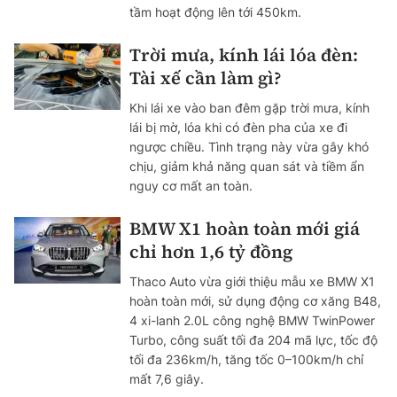
tầm hoạt động lên tới 450km.
Trời mưa, kính lái lóa đèn:
Tài xế cần làm gì?
Khi lái xe vào ban đêm gặp trời mưa, kính
lái bị mờ, lóa khi có đèn pha của xe đi
ngược chiều. Tình trạng này vừa gây khó
chịu, giảm khả năng quan sát và tiềm ẩn
nguy cơ mất an toàn.
BMW X1 hoàn toàn mới giá
chỉ hơn 1,6 tỷ đồng
Thaco Auto vừa giới thiệu mẫu xe BMW X1
hoàn toàn mới, sử dụng động cơ xăng B48,
4 xi-lanh 2.0L công nghệ BMW TwinPower
Turbo, công suất tối đa 204 mã lực, tốc độ
tối đa 236km/h, tăng tốc 0–100km/h chỉ
mất 7,6 giây.