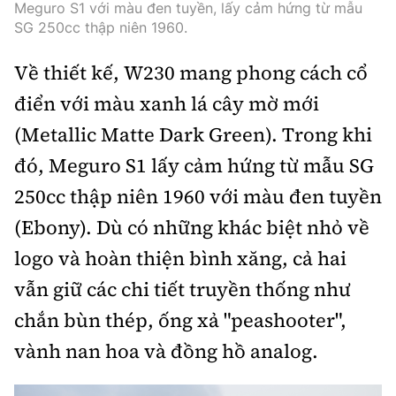
Meguro S1 với màu đen tuyền, lấy cảm hứng từ mẫu
Trưởng ban Ô tô - Xe máy:
Nguyễn Tiến Mạnh
SG 250cc thập niên 1960.
Giấy phép số: 03/GP-BC, cấp ngày 22/4/2025
Chuyên trang của Báo Xây dựng
Về thiết kế, W230 mang phong cách cổ
điển với màu xanh lá cây mờ mới
Tòa soạn: Số 2 Nguyễn Công Hoan, phường Giảng Võ,
(Metallic Matte Dark Green). Trong khi
Hà Nội.
đó, Meguro S1 lấy cảm hứng từ mẫu SG
Hotline: 0967 376 459;
Liên hệ quảng cáo phát hành: 0915.057.282
250cc thập niên 1960 với màu đen tuyền
Email:
bandoc@baoxaydung.vn
(Ebony). Dù có những khác biệt nhỏ về
logo và hoàn thiện bình xăng, cả hai
vẫn giữ các chi tiết truyền thống như
Thông tin tòa soạn
chắn bùn thép, ống xả "peashooter",
vành nan hoa và đồng hồ analog.