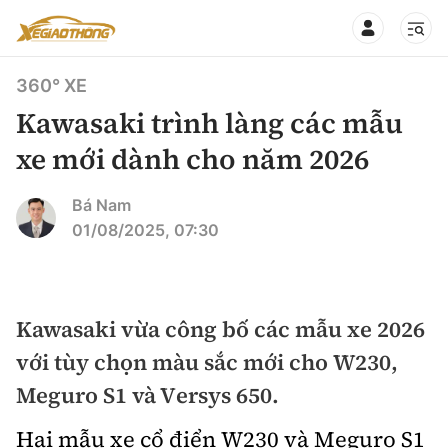
360° XE
Kawasaki trình làng các mẫu
xe mới dành cho năm 2026
CHUYÊN MỤC
QUAY LẠI BÁO XÂY DỰNG
Bá Nam
01/08/2025, 07:30
360° xe
Chính sách
Thị trường xe
Hạ tầng phương tiện
Kawasaki vừa công bố các mẫu xe 2026
Xe du lịch
Đánh giá xe
với tùy chọn màu sắc mới cho W230,
Góc nhìn
Xe chuyên dụng
Đánh giá xe mới
Meguro S1 và Versys 650.
Lái mới
Tâm điểm
Xe máy
Hai mẫu xe cổ điển W230 và Meguro S1
So sánh
Tư vấn sử dụng