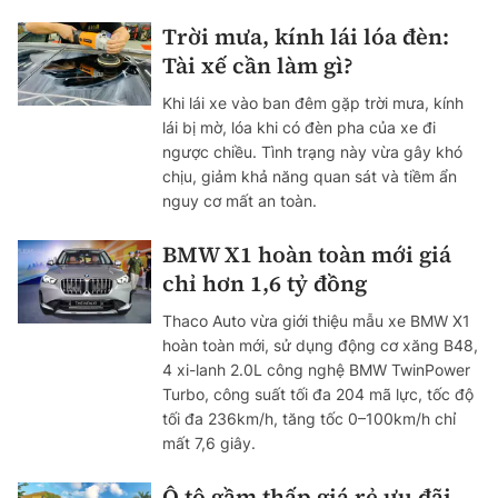
Trời mưa, kính lái lóa đèn:
Tài xế cần làm gì?
Khi lái xe vào ban đêm gặp trời mưa, kính
lái bị mờ, lóa khi có đèn pha của xe đi
ngược chiều. Tình trạng này vừa gây khó
chịu, giảm khả năng quan sát và tiềm ẩn
nguy cơ mất an toàn.
BMW X1 hoàn toàn mới giá
chỉ hơn 1,6 tỷ đồng
Thaco Auto vừa giới thiệu mẫu xe BMW X1
hoàn toàn mới, sử dụng động cơ xăng B48,
4 xi-lanh 2.0L công nghệ BMW TwinPower
Turbo, công suất tối đa 204 mã lực, tốc độ
tối đa 236km/h, tăng tốc 0–100km/h chỉ
mất 7,6 giây.
Ô tô gầm thấp giá rẻ ưu đãi