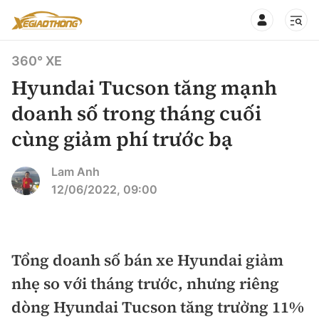
360° XE
Hyundai Tucson tăng mạnh
doanh số trong tháng cuối
cùng giảm phí trước bạ
CHUYÊN MỤC
QUAY LẠI BÁO XÂY DỰNG
360° xe
Lam Anh
12/06/2022, 09:00
Chính sách
Thị trường xe
Hạ tầng phương tiện
Xe du lịch
Đánh giá xe
Tổng doanh số bán xe Hyundai giảm
Góc nhìn
Xe chuyên dụng
Đánh giá xe mới
nhẹ so với tháng trước, nhưng riêng
Lái mới
Tâm điểm
dòng Hyundai Tucson tăng trưởng 11%
Xe máy
So sánh
Tư vấn sử dụng