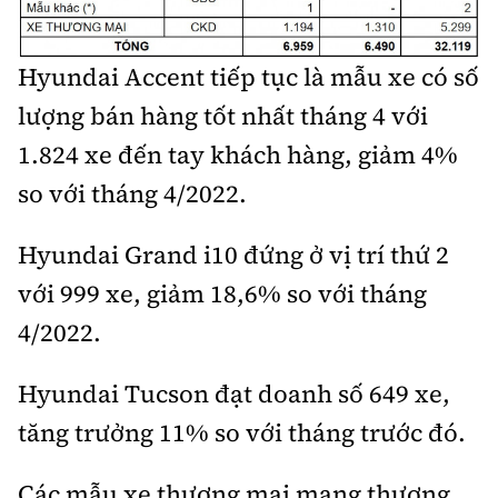
Trưởng ban Ô tô - Xe máy:
Nguyễn Tiến Mạnh
Giấy phép số: 03/GP-BC, cấp ngày 22/4/2025
Hyundai Accent tiếp tục là mẫu xe có số
Chuyên trang của Báo Xây dựng
lượng bán hàng tốt nhất tháng 4 với
Tòa soạn: Số 2 Nguyễn Công Hoan, phường Giảng Võ,
1.824 xe đến tay khách hàng, giảm 4%
Hà Nội.
so với tháng 4/2022.
Hotline: 0967 376 459;
Liên hệ quảng cáo phát hành: 0915.057.282
Hyundai Grand i10 đứng ở vị trí thứ 2
Email:
bandoc@baoxaydung.vn
với 999 xe, giảm 18,6% so với tháng
4/2022.
Hyundai Tucson đạt doanh số 649 xe,
Thông tin tòa soạn
tăng trưởng 11% so với tháng trước đó.
Các mẫu xe thương mại mang thương