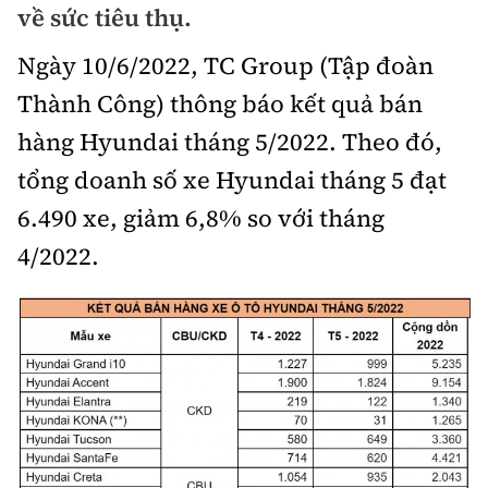
về sức tiêu thụ.
Bảo hiểm xe
Xếp hạng xe
Chọn xe
Ngày 10/6/2022, TC Group (Tập đoàn
Sản phẩm bảo hiểm
Xe xanh
Thành Công) thông báo kết quả bán
Lái xe an toàn
Bồi thường bảo hiểm
hàng Hyundai tháng 5/2022. Theo đó,
Video
tổng doanh số xe Hyundai tháng 5 đạt
Review xe
6.490 xe, giảm 6,8% so với tháng
Ảnh
Giới thiệu xe
4/2022.
Ô tô
Tư vấn
Xe máy
Cơ quan chủ quản: Bộ Xây dựng
Tổng biên tập:
Nguyễn Thị Hồng Nga