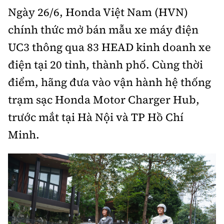
Ngày 26/6, Honda Việt Nam (HVN)
Bảo hiểm xe
Xếp hạng xe
Chọn xe
chính thức mở bán mẫu xe máy điện
Sản phẩm bảo hiểm
Xe xanh
UC3 thông qua 83 HEAD kinh doanh xe
Lái xe an toàn
Bồi thường bảo hiểm
điện tại 20 tỉnh, thành phố. Cùng thời
Video
điểm, hãng đưa vào vận hành hệ thống
Review xe
trạm sạc Honda Motor Charger Hub,
Ảnh
Giới thiệu xe
trước mắt tại Hà Nội và TP Hồ Chí
Ô tô
Minh.
Tư vấn
Xe máy
Cơ quan chủ quản: Bộ Xây dựng
Tổng biên tập:
Nguyễn Thị Hồng Nga