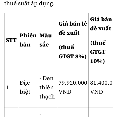
thuế suất áp dụng.
Giá bán l
Giá bán lẻ
đề xuất
đề xuất
Phiên
Màu
STT
(thuế
bản
sắc
(thuế
GTGT
GTGT 8%)
10%)
- Đen
Đặc
79.920.000
81.400.00
1
thiên
biệt
VNĐ
VNĐ
thạch
-