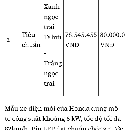
Xanh
ngọc
trai
Tiêu
78.545.455
80.000.00
Tahiti
2
chuẩn
VNĐ
VNĐ
-
Trắng
ngọc
trai
Mẫu xe điện mới của Honda dùng mô-
tơ công suất khoảng 6 kW, tốc độ tối đa
82km/h. Pin LFP đạt chuẩn chống nước