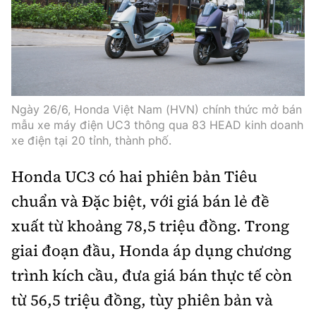
Trưởng ban Ô tô - Xe máy:
Nguyễn Tiến Mạnh
Giấy phép số: 03/GP-BC, cấp ngày 22/4/2025
Chuyên trang của Báo Xây dựng
Tòa soạn: Số 2 Nguyễn Công Hoan, phường Giảng Võ,
Ngày 26/6, Honda Việt Nam (HVN) chính thức mở bán
Hà Nội.
mẫu xe máy điện UC3 thông qua 83 HEAD kinh doanh
Hotline: 0967 376 459;
xe điện tại 20 tỉnh, thành phố.
Liên hệ quảng cáo phát hành: 0915.057.282
Email:
bandoc@baoxaydung.vn
Honda UC3 có hai phiên bản Tiêu
chuẩn và Đặc biệt, với giá bán lẻ đề
xuất từ khoảng 78,5 triệu đồng. Trong
giai đoạn đầu, Honda áp dụng chương
Thông tin tòa soạn
trình kích cầu, đưa giá bán thực tế còn
từ 56,5 triệu đồng, tùy phiên bản và