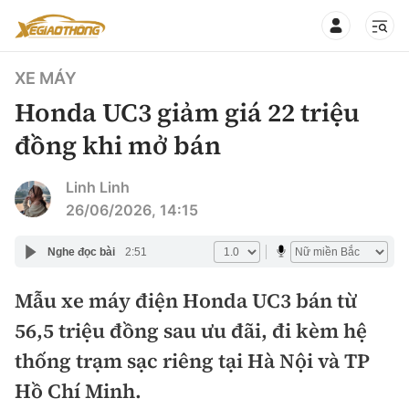
XE MÁY
Honda UC3 giảm giá 22 triệu
đồng khi mở bán
CHUYÊN MỤC
QUAY LẠI BÁO XÂY DỰNG
Linh Linh
26/06/2026, 14:15
360° xe
Chính sách
Nghe đọc bài
2:51
Thị trường xe
Hạ tầng phương tiện
Mẫu xe máy điện Honda UC3 bán từ
Xe du lịch
Đánh giá xe
56,5 triệu đồng sau ưu đãi, đi kèm hệ
Góc nhìn
Xe chuyên dụng
Đánh giá xe mới
thống trạm sạc riêng tại Hà Nội và TP
Lái mới
Tâm điểm
Hồ Chí Minh.
Xe máy
So sánh
Tư vấn sử dụng