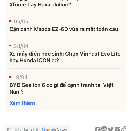
Xforce hay Haval Jolion?
Trưởng ban Ô tô - Xe máy:
Nguyễn Tiến Mạnh
Giấy phép số: 03/GP-BC, cấp ngày 22/4/2025
05/05
Chuyên trang của Báo Xây dựng
Cận cảnh Mazda EZ-60 vừa ra mắt toàn cầu
Tòa soạn: Số 2 Nguyễn Công Hoan, phường Giảng Võ,
28/04
Hà Nội.
Hotline: 0967 376 459;
Xe máy điện học sinh: Chọn VinFast Evo Lite
hay Honda ICON e:?
Liên hệ quảng cáo phát hành: 0915.057.282
Email:
bandoc@baoxaydung.vn
19/04
BYD Sealion 6 có gì để cạnh tranh tại Việt
Nam?
Xem thêm
Thông tin tòa soạn
Báo Xây dựng trên