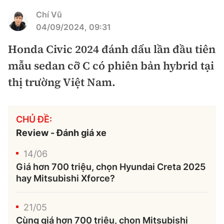
Bảo hiểm xe
Chí Vũ
Xếp hạng xe
Chọn xe
04/09/2024, 09:31
Sản phẩm bảo hiểm
Xe xanh
Honda Civic 2024 đánh dấu lần đầu tiên
Lái xe an toàn
Bồi thường bảo hiểm
mẫu sedan cỡ C có phiên bản hybrid tại
Video
thị trường Việt Nam.
Review xe
Ảnh
Giới thiệu xe
Ô tô
CHỦ ĐỀ:
Review - Đánh giá xe
Tư vấn
Xe máy
14/06
Giá hơn 700 triệu, chọn Hyundai Creta 2025
hay Mitsubishi Xforce?
21/05
Cơ quan chủ quản: Bộ Xây dựng
Cùng giá hơn 700 triệu, chọn Mitsubishi
Tổng biên tập:
Nguyễn Thị Hồng Nga