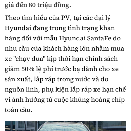
giá đến 80 triệu đồng.
Bảo hiểm xe
Xếp hạng xe
Chọn xe
Theo tìm hiểu của PV, tại các đại lý
Sản phẩm bảo hiểm
Xe xanh
Hyundai đang trong tình trạng khan
Lái xe an toàn
Bồi thường bảo hiểm
hàng đối với mẫu Hyundai SantaFe do
Video
nhu cầu của khách hàng lớn nhằm mua
Review xe
xe "chạy đua" kịp thời hạn chính sách
Ảnh
Giới thiệu xe
giảm 50% lệ phí trước bạ dành cho xe
Ô tô
sản xuất, lắp ráp trong nước và do
Tư vấn
Xe máy
nguồn linh, phụ kiện lắp ráp xe hạn chế
vì ảnh hưởng từ cuộc khủng hoảng chíp
toàn cầu.
Cơ quan chủ quản: Bộ Xây dựng
Tổng biên tập:
Nguyễn Thị Hồng Nga