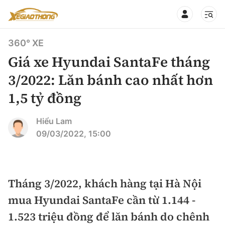
360° XE
Giá xe Hyundai SantaFe tháng
3/2022: Lăn bánh cao nhất hơn
1,5 tỷ đồng
CHUYÊN MỤC
QUAY LẠI BÁO XÂY DỰNG
360° xe
Hiểu Lam
09/03/2022, 15:00
Chính sách
Thị trường xe
Hạ tầng phương tiện
Xe du lịch
Đánh giá xe
Tháng 3/2022, khách hàng tại Hà Nội
Góc nhìn
Xe chuyên dụng
Đánh giá xe mới
mua Hyundai SantaFe cần từ 1.144 -
Lái mới
Tâm điểm
1.523 triệu đồng để lăn bánh do chênh
Xe máy
So sánh
Tư vấn sử dụng