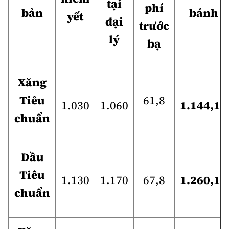
tại
phí
bản
bánh
yết
đại
trước
lý
bạ
Xăng
Tiêu
61,8
1.030
1.060
1.144,18
chuẩn
Dầu
Tiêu
1.130
1.170
67,8
1.260,18
chuẩn