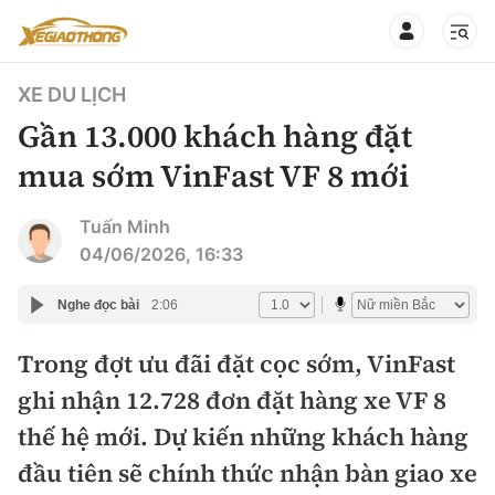
XE DU LỊCH
Gần 13.000 khách hàng đặt
mua sớm VinFast VF 8 mới
CHUYÊN MỤC
QUAY LẠI BÁO XÂY DỰNG
Tuấn Minh
04/06/2026, 16:33
360° xe
Chính sách
Nghe đọc bài
2:06
Thị trường xe
Hạ tầng phương tiện
Trong đợt ưu đãi đặt cọc sớm, VinFast
Xe du lịch
Đánh giá xe
ghi nhận 12.728 đơn đặt hàng xe VF 8
Góc nhìn
Xe chuyên dụng
Đánh giá xe mới
thế hệ mới. Dự kiến những khách hàng
Lái mới
Tâm điểm
đầu tiên sẽ chính thức nhận bàn giao xe
Xe máy
So sánh
Tư vấn sử dụng