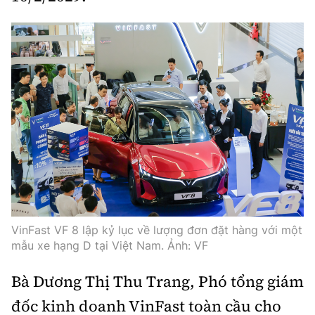
Trưởng ban Ô tô - Xe máy:
Nguyễn Tiến Mạnh
Giấy phép số: 03/GP-BC, cấp ngày 22/4/2025
Chuyên trang của Báo Xây dựng
Tòa soạn: Số 2 Nguyễn Công Hoan, phường Giảng Võ,
Hà Nội.
Hotline: 0967 376 459;
Liên hệ quảng cáo phát hành: 0915.057.282
Email:
bandoc@baoxaydung.vn
VinFast VF 8 lập kỷ lục về lượng đơn đặt hàng với một
mẫu xe hạng D tại Việt Nam. Ảnh: VF
Thông tin tòa soạn
Bà Dương Thị Thu Trang, Phó tổng giám
đốc kinh doanh VinFast toàn cầu cho