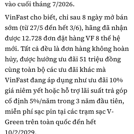
vào cuối tháng 7/2026.
Bảo hiểm xe
Xếp hạng xe
Chọn xe
VinFast cho biết, chỉ sau 8 ngày mở bán
Sản phẩm bảo hiểm
Xe xanh
sớm (từ 27/5 đến hết 3/6), hãng đã nhận
Lái xe an toàn
Bồi thường bảo hiểm
được 12.728 đơn đặt hàng VF 8 thế hệ
Video
mới. Tất cả đều là đơn hàng không hoàn
Review xe
hủy, được hưởng ưu đãi 51 triệu đồng
Ảnh
Giới thiệu xe
cùng toàn bộ các ưu đãi khác mà
Ô tô
VinFast đang áp dụng như ưu đãi 10%
Tư vấn
Xe máy
giá niêm yết hoặc hỗ trợ lãi suất trả góp
cố định 5%/năm trong 3 năm đầu tiên,
miễn phí sạc pin tại các trạm sạc V-
Green trên toàn quốc đến hết
Cơ quan chủ quản: Bộ Xây dựng
10/2/2029.
Tổng biên tập:
Nguyễn Thị Hồng Nga