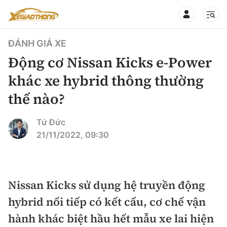
ĐÁNH GIÁ XE
Động cơ Nissan Kicks e-Power
khác xe hybrid thông thường
thế nào?
CHUYÊN MỤC
QUAY LẠI BÁO XÂY DỰNG
360° xe
Tứ Đức
21/11/2022, 09:30
Chính sách
Thị trường xe
Hạ tầng phương tiện
Xe du lịch
Đánh giá xe
Nissan Kicks sử dụng hệ truyền động
Góc nhìn
Xe chuyên dụng
Đánh giá xe mới
hybrid nối tiếp có kết cấu, cơ chế vận
Lái mới
Tâm điểm
hành khác biệt hầu hết mẫu xe lai hiện
Xe máy
So sánh
Tư vấn sử dụng