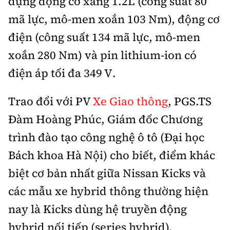
dụng động cơ xăng 1.2L (công suất 80
Trưởng ban Ô tô - Xe máy:
Nguyễn Tiến Mạnh
mã lực, mô-men xoắn 103 Nm), động cơ
Giấy phép số: 03/GP-BC, cấp ngày 22/4/2025
điện (công suất 134 mã lực, mô-men
Chuyên trang của Báo Xây dựng
xoắn 280 Nm) và pin lithium-ion có
Tòa soạn: Số 2 Nguyễn Công Hoan, phường Giảng Võ,
điện áp tối đa 349 V.
Hà Nội.
Hotline: 0967 376 459;
Trao đổi với PV
Xe Giao thông
, PGS.TS
Liên hệ quảng cáo phát hành: 0915.057.282
Đàm Hoàng Phúc, Giám đốc Chương
Email:
bandoc@baoxaydung.vn
trình đào tạo công nghệ ô tô (Đại học
Bách khoa Hà Nội) cho biết, điểm khác
biệt cơ bản nhất giữa Nissan Kicks và
Thông tin tòa soạn
các mẫu xe hybrid thông thường hiện
nay là Kicks dùng hệ truyền động
hybrid nối tiếp (series hybrid).