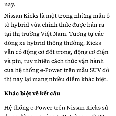
nay.
Bảo hiểm xe
Xếp hạng xe
Chọn xe
Nissan Kicks là một trong những mẫu ô
Sản phẩm bảo hiểm
Xe xanh
tô hybrid vừa chính thức được bán ra
Lái xe an toàn
Bồi thường bảo hiểm
tại thị trường Việt Nam. Tương tự các
Video
dòng xe hybrid thông thường, Kicks
Review xe
vẫn có động cơ đốt trong, động cơ điện
Ảnh
Giới thiệu xe
và pin, tuy nhiên cách thức vận hành
Ô tô
của hệ thống e-Power trên mẫu SUV đô
Tư vấn
Xe máy
thị này lại mang nhiều điểm khác biệt.
Khác biệt về kết cấu
Hệ thống e-Power trên Nissan Kicks sử
Cơ quan chủ quản: Bộ Xây dựng
Tổng biên tập:
Nguyễn Thị Hồng Nga