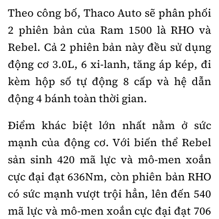
Theo công bố, Thaco Auto sẽ phân phối
Trưởng ban Ô tô - Xe máy:
Nguyễn Tiến Mạnh
Giấy phép số: 03/GP-BC, cấp ngày 22/4/2025
2 phiên bản của Ram 1500 là RHO và
Chuyên trang của Báo Xây dựng
Rebel. Cả 2 phiên bản này đều sử dụng
động cơ 3.0L, 6 xi-lanh, tăng áp kép, đi
Tòa soạn: Số 2 Nguyễn Công Hoan, phường Giảng Võ,
Hà Nội.
kèm hộp số tự động 8 cấp và hệ dẫn
Hotline: 0967 376 459;
động 4 bánh toàn thời gian.
Liên hệ quảng cáo phát hành: 0915.057.282
Email:
bandoc@baoxaydung.vn
Điểm khác biệt lớn nhất nằm ở sức
mạnh của động cơ. Với biến thể Rebel
sản sinh 420 mã lực và mô-men xoắn
cực đại đạt 636Nm, còn phiên bản RHO
Thông tin tòa soạn
có sức mạnh vượt trội hẳn, lên đến 540
mã lực và mô-men xoắn cực đại đạt 706