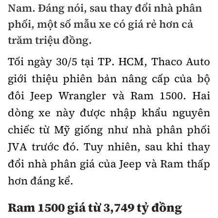
Nam. Đáng nói, sau thay đổi nhà phân
Bảo hiểm xe
Xếp hạng xe
phối, một số mẫu xe có giá rẻ hơn cả
Chọn xe
Sản phẩm bảo hiểm
trăm triệu đồng.
Xe xanh
Lái xe an toàn
Bồi thường bảo hiểm
Tối ngày 30/5 tại TP. HCM, Thaco Auto
Video
giới thiệu phiên bản nâng cấp của bộ
Review xe
đôi Jeep Wrangler và Ram 1500. Hai
Ảnh
Giới thiệu xe
dòng xe này được nhập khẩu nguyên
Ô tô
chiếc từ Mỹ giống như nhà phân phối
Tư vấn
Xe máy
JVA trước đó. Tuy nhiên, sau khi thay
đổi nhà phân giá của Jeep và Ram thấp
hơn đáng kể.
Ram 1500 giá từ 3,749 tỷ đồng
Cơ quan chủ quản: Bộ Xây dựng
Tổng biên tập:
Nguyễn Thị Hồng Nga