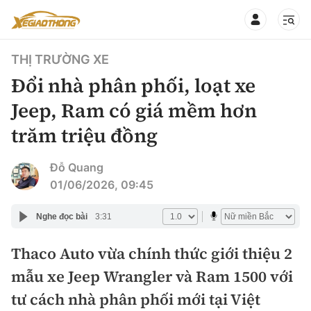
THỊ TRƯỜNG XE
Đổi nhà phân phối, loạt xe
Jeep, Ram có giá mềm hơn
trăm triệu đồng
CHUYÊN MỤC
QUAY LẠI BÁO XÂY DỰNG
360° xe
Đỗ Quang
01/06/2026, 09:45
Chính sách
Thị trường xe
Nghe đọc bài
3:31
Hạ tầng phương tiện
Xe du lịch
Đánh giá xe
Thaco Auto vừa chính thức giới thiệu 2
Góc nhìn
Xe chuyên dụng
Đánh giá xe mới
mẫu xe Jeep Wrangler và Ram 1500 với
Lái mới
Tâm điểm
tư cách nhà phân phối mới tại Việt
Xe máy
So sánh
Tư vấn sử dụng