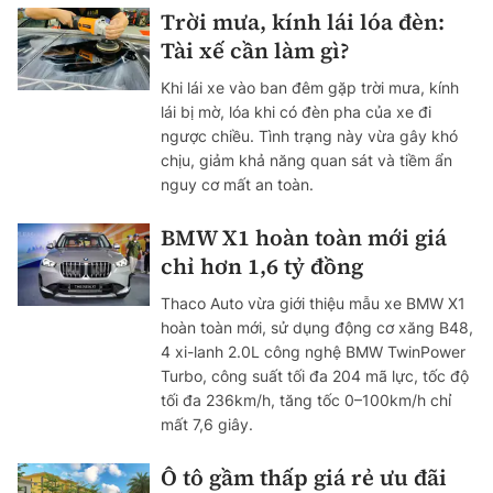
Trời mưa, kính lái lóa đèn:
Tài xế cần làm gì?
Khi lái xe vào ban đêm gặp trời mưa, kính
lái bị mờ, lóa khi có đèn pha của xe đi
ngược chiều. Tình trạng này vừa gây khó
chịu, giảm khả năng quan sát và tiềm ẩn
nguy cơ mất an toàn.
BMW X1 hoàn toàn mới giá
chỉ hơn 1,6 tỷ đồng
Thaco Auto vừa giới thiệu mẫu xe BMW X1
hoàn toàn mới, sử dụng động cơ xăng B48,
4 xi-lanh 2.0L công nghệ BMW TwinPower
Turbo, công suất tối đa 204 mã lực, tốc độ
tối đa 236km/h, tăng tốc 0–100km/h chỉ
mất 7,6 giây.
Ô tô gầm thấp giá rẻ ưu đãi