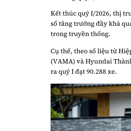
Kết thúc quý I/2026, thị t
Giới thiệu xe
số tăng trưởng đầy khả qu
Tư vấn
trong truyền thống.
Cụ thể, theo số liệu từ Hi
(VAMA) và Hyundai Thành 
ra quý I đạt 90.288 xe.