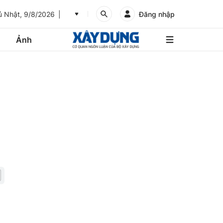
 Nhật, 9/8/2026
Đăng nhập
Ảnh
An
Giang
Ảnh
Bình
Dương
Các trang liên kết
Bình
Phước
Bình
Thuận
Gửi góp ý phản ảnh
Bình
Định
Bạc