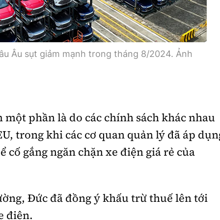
hâu Âu sụt giảm mạnh trong tháng 8/2024. Ảnh
 một phần là do các chính sách khác nhau
EU, trong khi các cơ quan quản lý đã áp dụn
 cố gắng ngăn chặn xe điện giá rẻ của
ường, Đức đã đồng ý khấu trừ thuế lên tới
e điện.