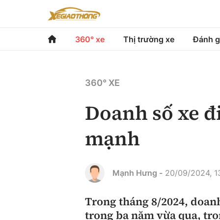
360° xe
Thị trường xe
Đánh g
360° xe
Thị trường xe
Đánh gi
360° XE
Chính sách
Xe du lịch
Đánh gi
Doanh số xe đ
Hạ tầng phương tiện
Xe chuyên dụng
So sán
mạnh
Góc nhìn
Xe máy
Xếp hạ
Tâm điểm
Mạnh Hưng -
20/09/2024, 1
Xe xanh
Video
Trong tháng 8/2024, doanh
trong ba năm vừa qua, tro
Review xe