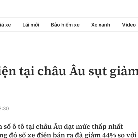
iá xe
Lái mới
Bảo hiểm xe
Xe xanh
Video
á xe
Lái mới
Bảo hiểm xe
á xe mới
Tư vấn sử dụng
Sản phẩm bảo hiểm
iện tại châu Âu sụt giả
h
Chọn xe
Bồi thường bảo hiểm
ng xe
Lái xe an toàn
3:30
 số ô tô tại châu Âu đạt mức thấp nhất
ng đó số xe điện bán ra đã giảm 44% so với