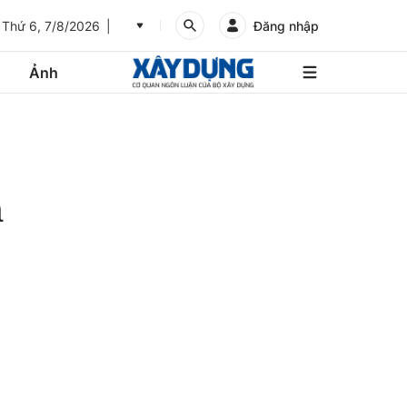
Thứ 6, 7/8/2026
Đăng nhập
Ảnh
An
Giang
Ảnh
Bình
Dương
m
Các trang liên kết
Bình
Phước
Bình
Thuận
Gửi góp ý phản ảnh
Bình
Định
Bạc