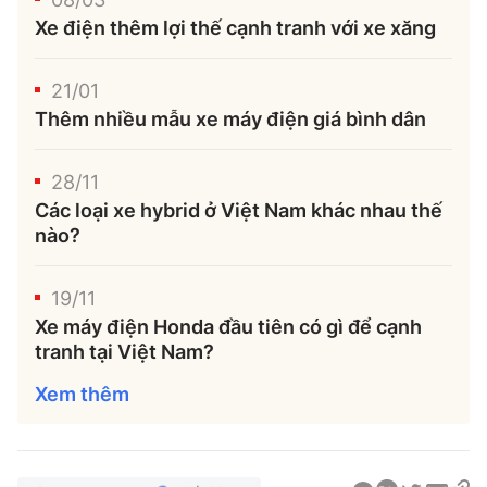
Trưởng ban Ô tô - Xe máy:
Nguyễn Tiến Mạnh
Xe điện thêm lợi thế cạnh tranh với xe xăng
Giấy phép số: 03/GP-BC, cấp ngày 22/4/2025
Chuyên trang của Báo Xây dựng
21/01
Thêm nhiều mẫu xe máy điện giá bình dân
Tòa soạn: Số 2 Nguyễn Công Hoan, phường Giảng Võ,
Hà Nội.
28/11
Hotline: 0967 376 459;
Các loại xe hybrid ở Việt Nam khác nhau thế
Liên hệ quảng cáo phát hành: 0915.057.282
nào?
Email:
bandoc@baoxaydung.vn
19/11
Xe máy điện Honda đầu tiên có gì để cạnh
tranh tại Việt Nam?
Thông tin tòa soạn
Xem thêm