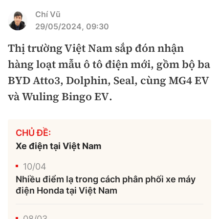
Bảo hiểm xe
Chí Vũ
Xếp hạng xe
Chọn xe
29/05/2024, 09:30
Sản phẩm bảo hiểm
Xe xanh
Thị trường Việt Nam sắp đón nhận
Lái xe an toàn
Bồi thường bảo hiểm
hàng loạt mẫu ô tô điện mới, gồm bộ ba
Video
BYD Atto3, Dolphin, Seal, cùng MG4 EV
Review xe
và Wuling Bingo EV.
Ảnh
Giới thiệu xe
Ô tô
CHỦ ĐỀ:
Tư vấn
Xe máy
Xe điện tại Việt Nam
10/04
Nhiều điểm lạ trong cách phân phối xe máy
điện Honda tại Việt Nam
Cơ quan chủ quản: Bộ Xây dựng
Tổng biên tập:
08/03
Nguyễn Thị Hồng Nga