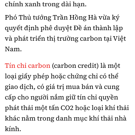
chính xanh trong dài hạn.
Bảo hiểm xe
Xếp hạng xe
Chọn xe
Phó Thủ tướng Trần Hồng Hà vừa ký
Sản phẩm bảo hiểm
Xe xanh
quyết định phê duyệt Đề án thành lập
Lái xe an toàn
Bồi thường bảo hiểm
và phát triển thị trường carbon tại Việt
Video
Nam.
Review xe
Ảnh
Tín chỉ carbon
(carbon credit) là một
Giới thiệu xe
Ô tô
loại giấy phép hoặc chứng chỉ có thể
Tư vấn
giao dịch, có giá trị mua bán và cung
Xe máy
cấp cho người nắm giữ tín chỉ quyền
phát thải một tấn CO2 hoặc loại khí thải
khác nằm trong danh mục khí thải nhà
Cơ quan chủ quản: Bộ Xây dựng
kính.
Tổng biên tập:
Nguyễn Thị Hồng Nga