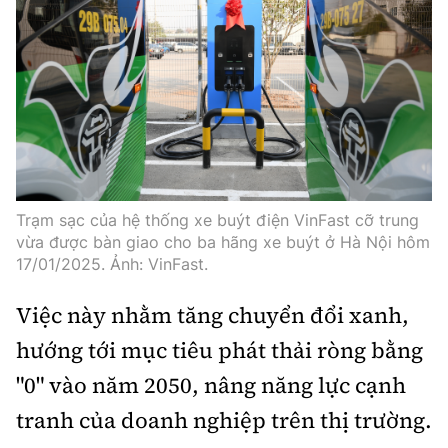
Trạm sạc của hệ thống xe buýt điện VinFast cỡ trung
vừa được bàn giao cho ba hãng xe buýt ở Hà Nội hôm
17/01/2025. Ảnh: VinFast.
Việc này nhằm tăng chuyển đổi xanh,
hướng tới mục tiêu phát thải ròng bằng
"0" vào năm 2050, nâng năng lực cạnh
tranh của doanh nghiệp trên thị trường.