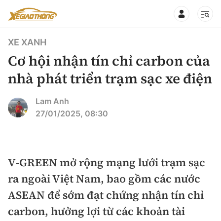
XE XANH
Cơ hội nhận tín chỉ carbon của
nhà phát triển trạm sạc xe điện
CHUYÊN MỤC
QUAY LẠI BÁO XÂY DỰNG
Lam Anh
27/01/2025, 08:30
360° xe
Chính sách
Thị trường xe
Hạ tầng phương tiện
V-GREEN mở rộng mạng lưới trạm sạc
Xe du lịch
Đánh giá xe
ra ngoài Việt Nam, bao gồm các nước
Góc nhìn
Xe chuyên dụng
Đánh giá xe mới
ASEAN để sớm đạt chứng nhận tín chỉ
Lái mới
Tâm điểm
carbon, hưởng lợi từ các khoản tài
Xe máy
So sánh
Tư vấn sử dụng