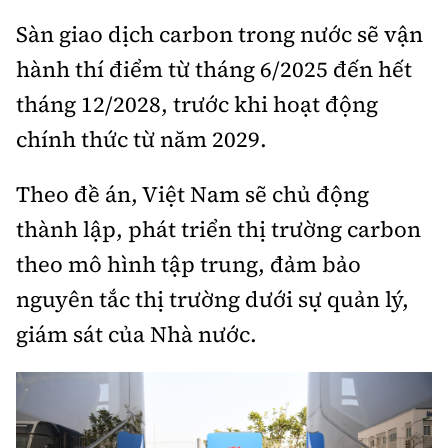
Trưởng ban Ô tô - Xe máy:
Nguyễn Tiến Mạnh
Sàn giao dịch carbon trong nước sẽ vận
Giấy phép số: 03/GP-BC, cấp ngày 22/4/2025
hành thí điểm từ tháng 6/2025 đến hết
Chuyên trang của Báo Xây dựng
tháng 12/2028, trước khi hoạt động
Tòa soạn: Số 2 Nguyễn Công Hoan, phường Giảng Võ,
chính thức từ năm 2029.
Hà Nội.
Hotline: 0967 376 459;
Theo đề án, Việt Nam sẽ chủ động
Liên hệ quảng cáo phát hành: 0915.057.282
thành lập, phát triển thị trường carbon
Email:
bandoc@baoxaydung.vn
theo mô hình tập trung, đảm bảo
nguyên tắc thị trường dưới sự quản lý,
giám sát của Nhà nước.
Thông tin tòa soạn