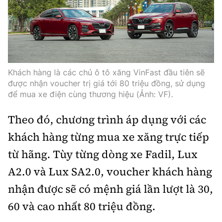
Trưởng ban Ô tô - Xe máy:
Nguyễn Tiến Mạnh
Giấy phép số: 03/GP-BC, cấp ngày 22/4/2025
Chuyên trang của Báo Xây dựng
Tòa soạn: Số 2 Nguyễn Công Hoan, phường Giảng Võ,
Khách hàng là các chủ ô tô xăng VinFast đầu tiên sẽ
Hà Nội.
được nhận voucher trị giá tới 80 triệu đồng, sử dụng
Hotline: 0967 376 459;
để mua xe điện cùng thương hiệu (Ảnh: VF).
Liên hệ quảng cáo phát hành: 0915.057.282
Email:
bandoc@baoxaydung.vn
Theo đó, chương trình áp dụng với các
khách hàng từng mua xe xăng trực tiếp
từ hãng. Tùy từng dòng xe Fadil, Lux
A2.0 và Lux SA2.0, voucher khách hàng
Thông tin tòa soạn
nhận được sẽ có mệnh giá lần lượt là 30,
60 và cao nhất 80 triệu đồng.