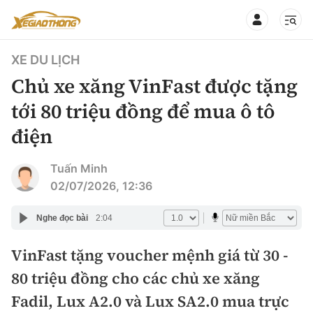
XE DU LỊCH
Chủ xe xăng VinFast được tặng
tới 80 triệu đồng để mua ô tô
điện
CHUYÊN MỤC
QUAY LẠI BÁO XÂY DỰNG
360° xe
Tuấn Minh
02/07/2026, 12:36
Chính sách
Thị trường xe
Nghe đọc bài
2:04
Hạ tầng phương tiện
Xe du lịch
Đánh giá xe
VinFast tặng voucher mệnh giá từ 30 -
Góc nhìn
Xe chuyên dụng
Đánh giá xe mới
80 triệu đồng cho các chủ xe xăng
Lái mới
Tâm điểm
Fadil, Lux A2.0 và Lux SA2.0 mua trực
Xe máy
So sánh
Tư vấn sử dụng