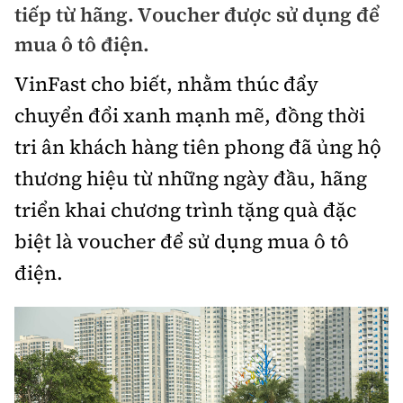
tiếp từ hãng. Voucher được sử dụng để
Bảo hiểm xe
Xếp hạng xe
mua ô tô điện.
Chọn xe
Sản phẩm bảo hiểm
Xe xanh
VinFast cho biết, nhằm thúc đẩy
Lái xe an toàn
Bồi thường bảo hiểm
chuyển đổi xanh mạnh mẽ, đồng thời
Video
tri ân khách hàng tiên phong đã ủng hộ
Review xe
thương hiệu từ những ngày đầu, hãng
Ảnh
Giới thiệu xe
triển khai chương trình tặng quà đặc
Ô tô
biệt là voucher để sử dụng mua ô tô
Tư vấn
Xe máy
điện.
Cơ quan chủ quản: Bộ Xây dựng
Tổng biên tập:
Nguyễn Thị Hồng Nga