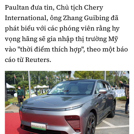
Paultan đưa tin, Chủ tịch Chery
Bảo hiểm xe
Xếp hạng xe
Chọn xe
International, ông Zhang Guibing đã
Sản phẩm bảo hiểm
Xe xanh
phát biểu với các phóng viên rằng hy
Lái xe an toàn
Bồi thường bảo hiểm
vọng hãng sẽ gia nhập thị trường Mỹ
Video
vào "thời điểm thích hợp", theo một báo
Review xe
cáo từ Reuters.
Ảnh
Giới thiệu xe
Ô tô
Tư vấn
Xe máy
Cơ quan chủ quản: Bộ Xây dựng
Tổng biên tập:
Nguyễn Thị Hồng Nga