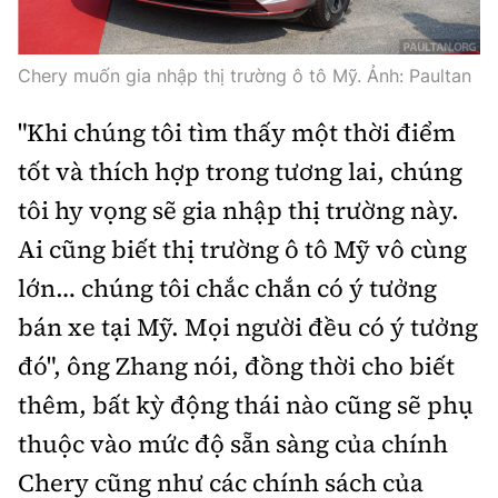
Trưởng ban Ô tô - Xe máy:
Nguyễn Tiến Mạnh
Giấy phép số: 03/GP-BC, cấp ngày 22/4/2025
Chery muốn gia nhập thị trường ô tô Mỹ. Ảnh: Paultan
Chuyên trang của Báo Xây dựng
"Khi chúng tôi tìm thấy một thời điểm
Tòa soạn: Số 2 Nguyễn Công Hoan, phường Giảng Võ,
tốt và thích hợp trong tương lai, chúng
Hà Nội.
Hotline: 0967 376 459;
tôi hy vọng sẽ gia nhập thị trường này.
Liên hệ quảng cáo phát hành: 0915.057.282
Ai cũng biết thị trường ô tô Mỹ vô cùng
Email:
bandoc@baoxaydung.vn
lớn… chúng tôi chắc chắn có ý tưởng
bán xe tại Mỹ. Mọi người đều có ý tưởng
đó", ông Zhang nói, đồng thời cho biết
Thông tin tòa soạn
thêm, bất kỳ động thái nào cũng sẽ phụ
thuộc vào mức độ sẵn sàng của chính
Chery cũng như các chính sách của