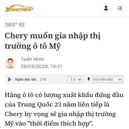
360° XE
Chery muốn gia nhập thị
trường ô tô Mỹ
CHUYÊN MỤC
QUAY LẠI BÁO XÂY DỰNG
Tuấn Minh
26/05/2026, 13:21
360° xe
Chính sách
Nghe đọc bài
1:48
Thị trường xe
Hạ tầng phương tiện
Hãng ô tô có lượng xuất khẩu đứng đầu
Xe du lịch
Đánh giá xe
của Trung Quốc 23 năm liên tiếp là
Góc nhìn
Xe chuyên dụng
Đánh giá xe mới
Chery hy vọng sẽ gia nhập thị trường
Lái mới
Tâm điểm
Mỹ vào "thời điểm thích hợp".
Xe máy
So sánh
Tư vấn sử dụng