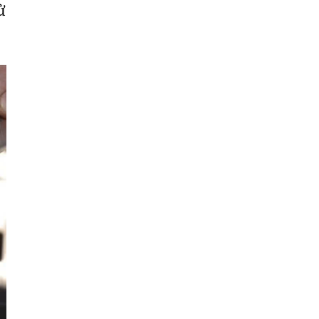
ử
Cần
Thơ
Điện
Biên
Đà
Nẵng
Đà
Lạt
Đắk
Lắk
Đắk
Nông
Đồng
Nai