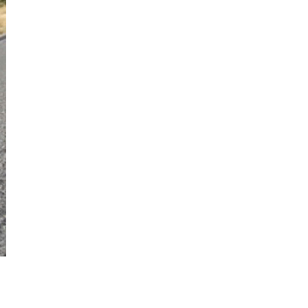
Kiên
Giang
Kon
Tum
Lai
Châu
Long
An
Lào
Cai
Lâm
Đồng
Lạng