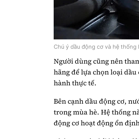
Chú ý dầu động cơ và hệ thống 
Người dùng cũng nên tham
hãng để lựa chọn loại dầu
hành thực tế.
Bên cạnh dầu động cơ, nướ
trong mùa hè. Hệ thống n
động cơ hoạt động ổn định