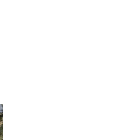
Hà
Tĩnh
Hòa
Bình
Hưng
Yên
Hải
Dương
Hải
Phòng
Hậu
Giang
Khánh
Hòa