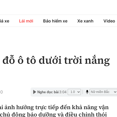
iá xe
Lái mới
Bảo hiểm xe
Xe xanh
Video
á xe
Lái mới
Bảo hiểm xe
á xe mới
Tư vấn sử dụng
Sản phẩm bảo hiểm
 đỗ ô tô dưới trời nắng
h
Chọn xe
Bồi thường bảo hiểm
ng xe
Lái xe an toàn
00
3:04
Nghe đọc bài
ài ảnh hưởng trực tiếp đến khả năng vận
 chủ động bảo dưỡng và điều chỉnh thói