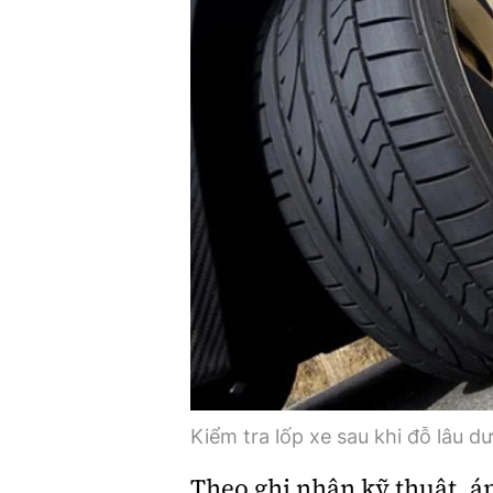
Kiểm tra lốp xe sau khi đỗ lâu dư
Theo ghi nhận kỹ thuật, áp