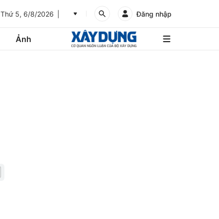
Thứ 5, 6/8/2026
Đăng nhập
Ảnh
An
Giang
Ảnh
Bình
Dương
Các trang liên kết
Bình
Phước
Bình
Thuận
Gửi góp ý phản ảnh
Bình
Định
Bạc