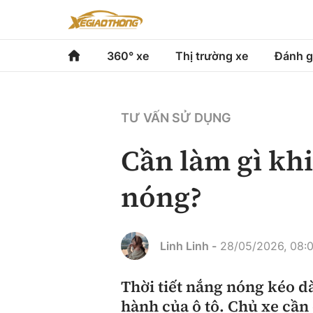
360° xe
Thị trường xe
Đánh g
360° xe
Thị trường xe
Đánh gi
TƯ VẤN SỬ DỤNG
Chính sách
Xe du lịch
Đánh gi
Cần làm gì khi
Hạ tầng phương tiện
Xe chuyên dụng
So sán
nóng?
Góc nhìn
Xe máy
Xếp hạ
Tâm điểm
Linh Linh -
28/05/2026, 08:
Xe xanh
Video
Thời tiết nắng nóng kéo d
hành của ô tô. Chủ xe cần
Review xe