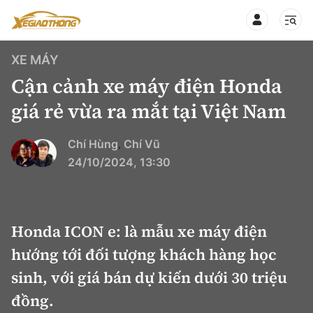
XE MÁY
Cận cảnh xe máy điện Honda
giá rẻ vừa ra mắt tại Việt Nam
CHUYÊN MỤC
QUAY LẠI BÁO XÂY DỰNG
Chí Hùng
Chí Vũ
,
24/10/2024, 13:30
360° xe
Chính sách
Thị trường xe
Hạ tầng phương tiện
Honda ICON e: là mẫu xe máy điện
Xe du lịch
Đánh giá xe
hướng tới đối tượng khách hàng học
Góc nhìn
Xe chuyên dụng
Đánh giá xe mới
sinh, với giá bán dự kiến dưới 30 triệu
Lái mới
Tâm điểm
đồng.
Xe máy
So sánh
Tư vấn sử dụng