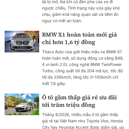
lái bị mờ, lóa khi có đèn pha của xe đi
ngược chiều. Tình trạng này vừa gây khó
chịu, giảm khả năng quan sát và tiềm ẩn
nguy cơ mất an toàn.
BMW X1 hoàn toàn mới giá
chỉ hơn 1,6 tỷ đồng
Thaco Auto vừa giới thiệu mẫu xe BMW X1
hoàn toàn mới, sử dụng động cơ xăng B48,
4 xi-lanh 2.0L công nghệ BMW TwinPower
Turbo, công suất tối đa 204 mã lực, tốc độ
tối đa 236km/h, tăng tốc 0–100km/h chỉ
mất 7,6 giây.
Ô tô gầm thấp giá rẻ ưu đãi
tới trăm triệu đồng
Tháng 8/2026, nhiều mẫu ô tô gầm thấp
giá rẻ tại Việt Nam như Toyota Vios, Honda
City hay Hyundai Accent được giảm giá, ưu