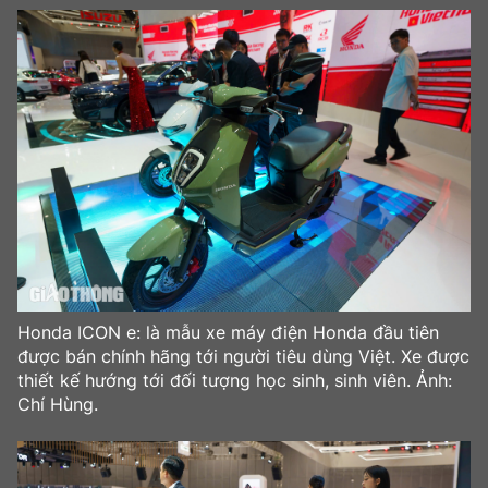
Bảo hiểm xe
Xếp hạng xe
Chọn xe
Sản phẩm bảo hiểm
Xe xanh
Lái xe an toàn
Bồi thường bảo hiểm
Video
Review xe
Ảnh
Giới thiệu xe
Ô tô
Tư vấn
Xe máy
Honda ICON e: là mẫu xe máy điện Honda đầu tiên
được bán chính hãng tới người tiêu dùng Việt. Xe được
thiết kế hướng tới đối tượng học sinh, sinh viên. Ảnh:
Chí Hùng.
Cơ quan chủ quản: Bộ Xây dựng
Tổng biên tập:
Nguyễn Thị Hồng Nga