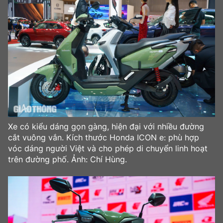
Trưởng ban Ô tô - Xe máy:
Nguyễn Tiến Mạnh
Giấy phép số: 03/GP-BC, cấp ngày 22/4/2025
Chuyên trang của Báo Xây dựng
Tòa soạn: Số 2 Nguyễn Công Hoan, phường Giảng Võ,
Hà Nội.
Hotline: 0967 376 459;
Liên hệ quảng cáo phát hành: 0915.057.282
Email:
bandoc@baoxaydung.vn
Xe có kiểu dáng gọn gàng, hiện đại với nhiều đường
cắt vuông vắn. Kích thước Honda ICON e: phù hợp
vóc dáng người Việt và cho phép di chuyển linh hoạt
trên đường phố. Ảnh: Chí Hùng.
Thông tin tòa soạn