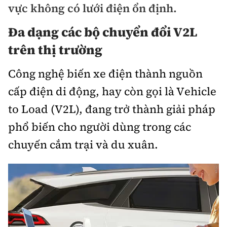
vực không có lưới điện ổn định.
Bảo hiểm xe
Xếp hạng xe
Chọn xe
Đa dạng các bộ chuyển đổi V2L
Sản phẩm bảo hiểm
Xe xanh
trên thị trường
Lái xe an toàn
Bồi thường bảo hiểm
Công nghệ biến xe điện thành nguồn
Video
Review xe
cấp điện di động, hay còn gọi là Vehicle
Ảnh
to Load (V2L), đang trở thành giải pháp
Giới thiệu xe
Ô tô
phổ biến cho người dùng trong các
Tư vấn
chuyến cắm trại và du xuân.
Xe máy
Cơ quan chủ quản: Bộ Xây dựng
Tổng biên tập:
Nguyễn Thị Hồng Nga