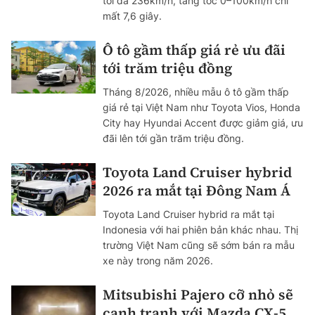
tối đa 236km/h, tăng tốc 0–100km/h chỉ
mất 7,6 giây.
Ô tô gầm thấp giá rẻ ưu đãi
tới trăm triệu đồng
Tháng 8/2026, nhiều mẫu ô tô gầm thấp
giá rẻ tại Việt Nam như Toyota Vios, Honda
City hay Hyundai Accent được giảm giá, ưu
đãi lên tới gần trăm triệu đồng.
Toyota Land Cruiser hybrid
2026 ra mắt tại Đông Nam Á
Toyota Land Cruiser hybrid ra mắt tại
Indonesia với hai phiên bản khác nhau. Thị
trường Việt Nam cũng sẽ sớm bán ra mẫu
xe này trong năm 2026.
Mitsubishi Pajero cỡ nhỏ sẽ
cạnh tranh với Mazda CX-5