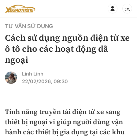
TƯ VẤN SỬ DỤNG
Cách sử dụng nguồn điện từ xe
ô tô cho các hoạt động dã
ngoại
CHUYÊN MỤC
QUAY LẠI BÁO XÂY DỰNG
360° xe
Linh Linh
22/02/2026, 09:30
Chính sách
Thị trường xe
Hạ tầng phương tiện
Xe du lịch
Đánh giá xe
Tính năng truyền tải điện từ xe sang
Góc nhìn
Xe chuyên dụng
Đánh giá xe mới
thiết bị ngoại vi giúp người dùng vận
Lái mới
Tâm điểm
hành các thiết bị gia dụng tại các khu
Xe máy
So sánh
Tư vấn sử dụng