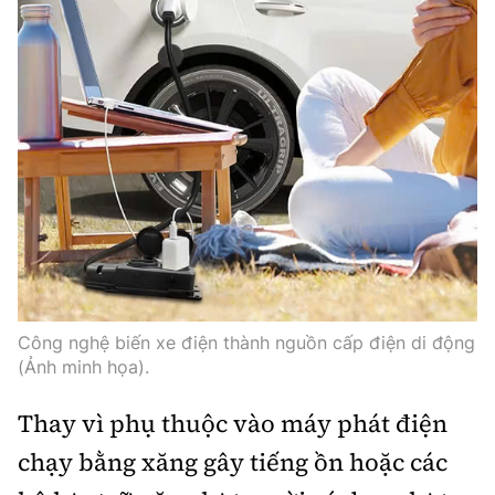
Trưởng ban Ô tô - Xe máy:
Nguyễn Tiến Mạnh
Giấy phép số: 03/GP-BC, cấp ngày 22/4/2025
Chuyên trang của Báo Xây dựng
Tòa soạn: Số 2 Nguyễn Công Hoan, phường Giảng Võ,
Hà Nội.
Hotline: 0967 376 459;
Liên hệ quảng cáo phát hành: 0915.057.282
Email:
bandoc@baoxaydung.vn
Công nghệ biến xe điện thành nguồn cấp điện di động
(Ảnh minh họa).
Thông tin tòa soạn
Thay vì phụ thuộc vào máy phát điện
chạy bằng xăng gây tiếng ồn hoặc các