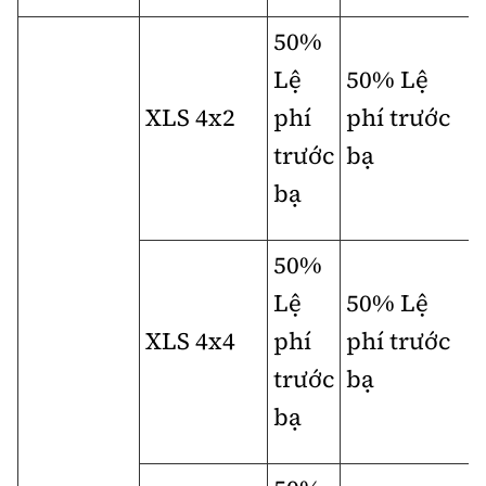
50%
Lệ
50% Lệ
XLS 4x2
phí
phí trước
trước
bạ
bạ
50%
Lệ
50% Lệ
XLS 4x4
phí
phí trước
trước
bạ
bạ