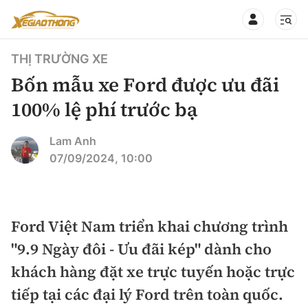
THỊ TRƯỜNG XE
Bốn mẫu xe Ford được ưu đãi
100% lệ phí trước bạ
CHUYÊN MỤC
QUAY LẠI BÁO XÂY DỰNG
Lam Anh
07/09/2024, 10:00
360° xe
Chính sách
Thị trường xe
Hạ tầng phương tiện
Ford Việt Nam triển khai chương trình
Xe du lịch
Đánh giá xe
"9.9 Ngày đôi - Ưu đãi kép" dành cho
Góc nhìn
Xe chuyên dụng
Đánh giá xe mới
khách hàng đặt xe trực tuyến hoặc trực
Lái mới
Tâm điểm
tiếp tại các đại lý Ford trên toàn quốc.
Xe máy
So sánh
Tư vấn sử dụng