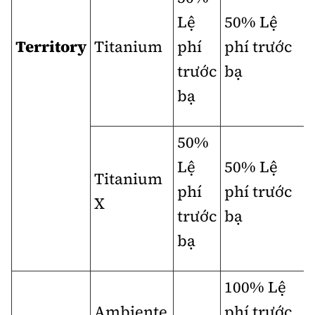
Lệ
50% Lệ
Territory
Titanium
phí
phí trước
trước
bạ
bạ
50%
Lệ
50% Lệ
Titanium
phí
phí trước
X
trước
bạ
bạ
100% Lệ
Ambiente
phí trước