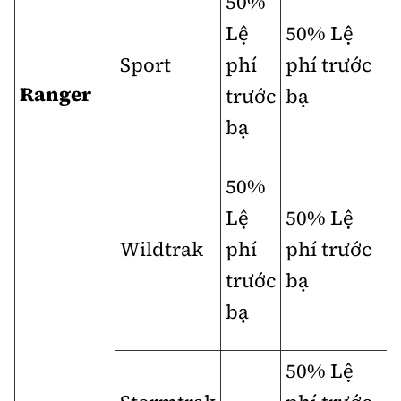
50%
Lệ
50% Lệ
Sport
phí
phí trước
Ranger
trước
bạ
bạ
50%
Lệ
50% Lệ
Wildtrak
phí
phí trước
trước
bạ
bạ
50% Lệ