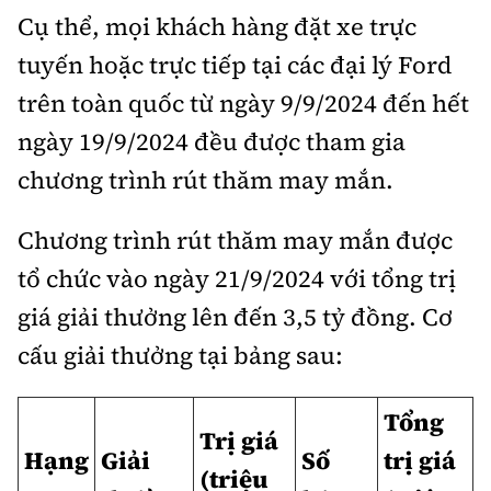
Cụ thể, mọi khách hàng đặt xe trực
Bảo hiểm xe
Xếp hạng xe
Chọn xe
tuyến hoặc trực tiếp tại các đại lý Ford
Sản phẩm bảo hiểm
Xe xanh
trên toàn quốc từ ngày 9/9/2024 đến hết
Lái xe an toàn
Bồi thường bảo hiểm
ngày 19/9/2024 đều được tham gia
Video
chương trình rút thăm may mắn.
Review xe
Ảnh
Chương trình rút thăm may mắn được
Giới thiệu xe
Ô tô
tổ chức vào ngày 21/9/2024 với tổng trị
Tư vấn
Xe máy
giá giải thưởng lên đến 3,5 tỷ đồng. Cơ
cấu giải thưởng tại bảng sau:
Tổng
Trị giá
Hạng
Giải
Số
trị giá
Cơ quan chủ quản: Bộ Xây dựng
(triệu
Tổng biên tập:
Nguyễn Thị Hồng Nga