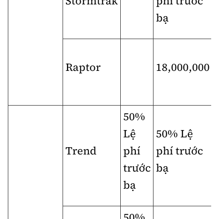
Stormtrak
phí trước
bạ
Raptor
18,000,000
50%
Lệ
50% Lệ
Trend
phí
phí trước
trước
bạ
bạ
50%